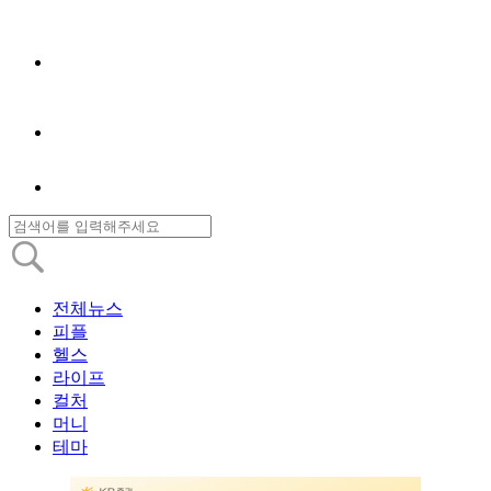
전체뉴스
피플
헬스
라이프
컬처
머니
테마