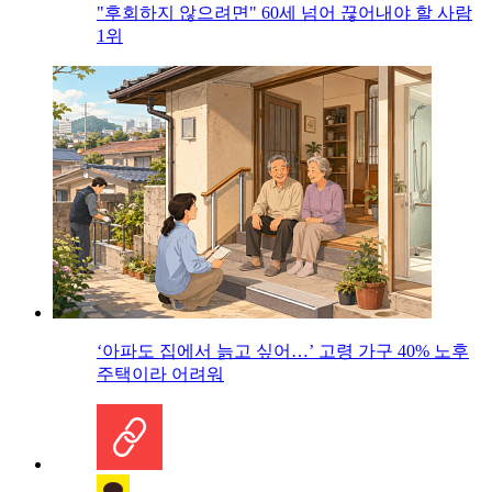
"후회하지 않으려면" 60세 넘어 끊어내야 할 사람
1위
‘아파도 집에서 늙고 싶어…’ 고령 가구 40% 노후
주택이라 어려워