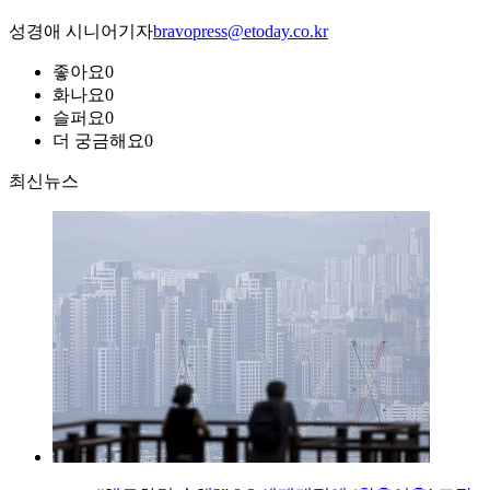
성경애 시니어기자
bravopress@etoday.co.kr
좋아요
0
화나요
0
슬퍼요
0
더 궁금해요
0
최신뉴스