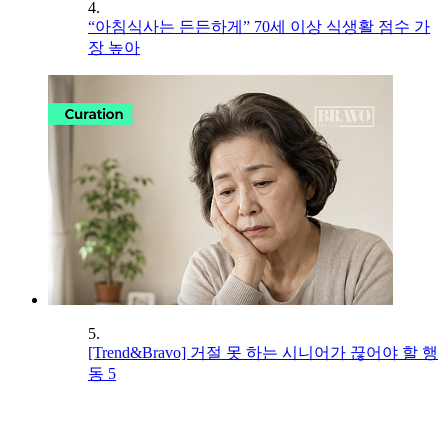
4.
“아침식사는 든든하게” 70세 이상 식생활 점수 가
장 높아
5.
[Trend&Bravo] 거절 못 하는 시니어가 끊어야 할 행
동 5