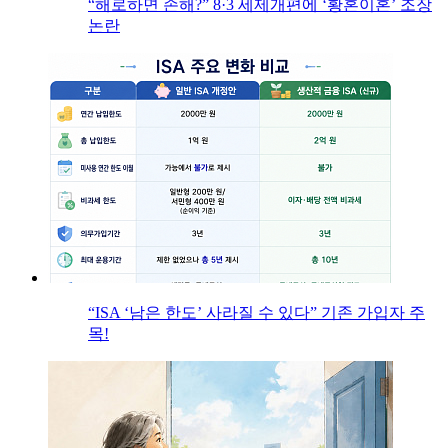
“해로하면 손해?” 8·3 세제개편에 ‘황혼이혼’ 조장
논란
“ISA ‘남은 한도’ 사라질 수 있다” 기존 가입자 주
목!