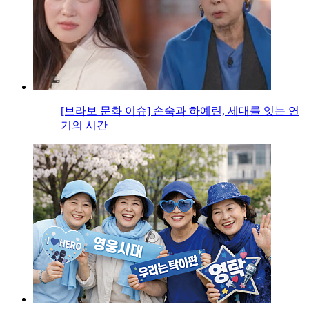
[브라보 문화 이슈] 손숙과 하예린, 세대를 잇는 연
기의 시간