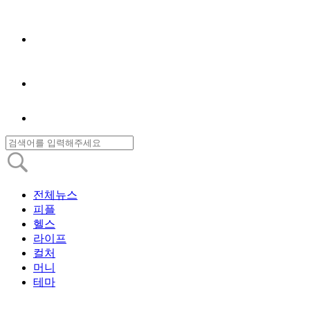
전체뉴스
피플
헬스
라이프
컬처
머니
테마