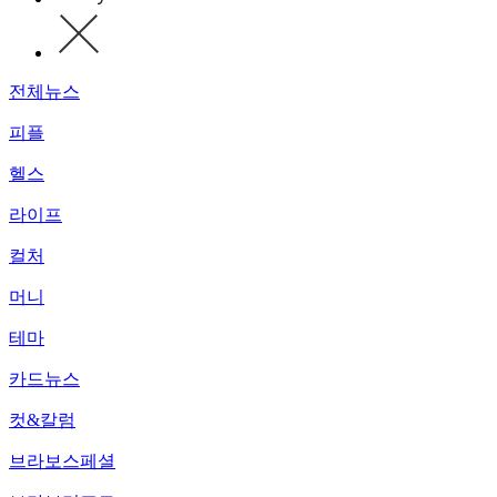
전체뉴스
피플
헬스
라이프
컬처
머니
테마
카드뉴스
컷&칼럼
브라보스페셜