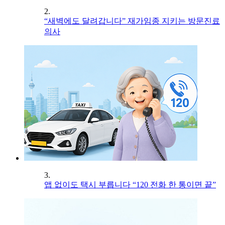
2.
“새벽에도 달려갑니다” 재가임종 지키는 방문진료
의사
3.
앱 없이도 택시 부릅니다 “120 전화 한 통이면 끝”