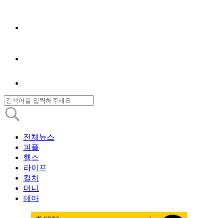
전체뉴스
피플
헬스
라이프
컬처
머니
테마