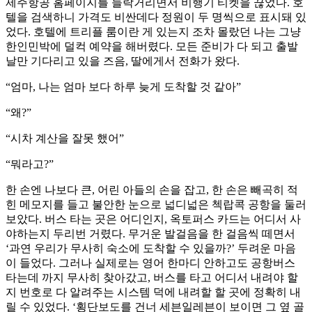
제주항공 홈페이지를 들락거리면서 비행기 티켓을 끊었다. 호
텔을 검색하니 가격도 비싼데다 정원이 두 명씩으로 표시돼 있
었다. 호텔에 트리플 룸이란 게 있는지 조차 몰랐던 나는 그냥
한인민박에 덜컥 예약을 해버렸다. 모든 준비가 다 되고 출발
날만 기다리고 있을 즈음, 딸에게서 전화가 왔다.
“엄마, 나는 엄마 보다 하루 늦게 도착할 것 같아”
“왜?”
“시차 계산을 잘못 했어”
“뭐라고?”
한 손엔 나보다 큰, 어린 아들의 손을 잡고, 한 손은 빼곡히 적
힌 메모지를 들고 불안한 눈으로 넓디넓은 첵랍콕 공항을 둘러
보았다. 버스 타는 곳은 어디인지, 옥토퍼스 카드는 어디서 사
야하는지 두리번 거렸다. 무거운 발걸음을 한 걸음씩 떼면서
‘과연 우리가 무사히 숙소에 도착할 수 있을까?’ 두려운 마음
이 들었다. 그러나 실제로는 영어 한마디 안하고도 공항버스
타는데 까지 무사히 찾아갔고, 버스를 타고 어디서 내려야 할
지 번호로 다 알려주는 시스템 덕에 내려할 할 곳에 정확히 내
릴 수 있었다. ‘횡단보도를 건너 세븐일레븐이 보이면 그 옆 골