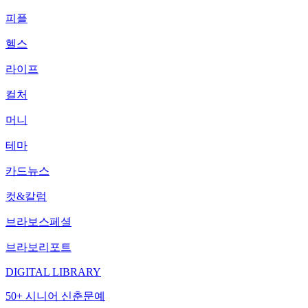
피플
헬스
라이프
컬처
머니
테마
카드뉴스
컷&칼럼
브라보스페셜
브라보리포트
DIGITAL LIBRARY
50+ 시니어 신춘문예