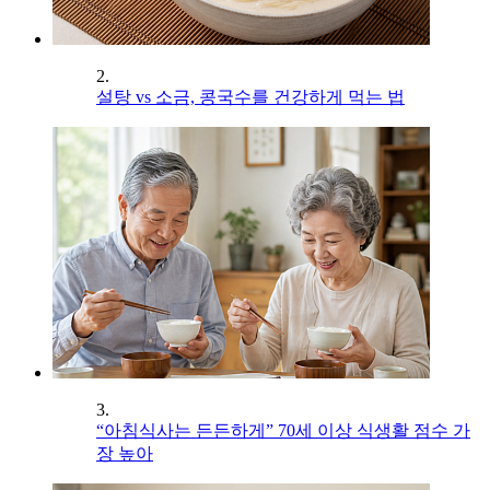
2.
설탕 vs 소금, 콩국수를 건강하게 먹는 법
3.
“아침식사는 든든하게” 70세 이상 식생활 점수 가
장 높아