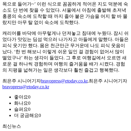
목으로 들어가~’ 이런 식으로 꼼꼼하게 적어온 지도 덕분에 숙
소도 단 번에 찾을 수 있었다. 서울에서 아침에 출발해 초저녁
홍콩의 숙소에 도착할 때 까지 졸아 붙은 가슴을 어지 할 바 몰
랐지만 아무 탈 없이 숙소에 도착했다.
캐리어를 바닥에 아무렇게나 던져놓고 침대에 누웠다. 잠시 쉬
었다가 맛있는 딤섬 먹으러 나가자고 아들에게 말했다. 아들은
피식 웃기만 했다. 몸은 천근만근 무거운데 나도 피식 웃음이
났다. ‘한 번 해보니 이렇게 쉬운 일인 걸 경험이 없어서 많이
떨었구나’ 하는 생각이 들었다. 그 후로 여행길에서 오르면 새
로운 걸 하나씩 경험하며 여행의 즐거움을 배가 시켰다. 경험
의 지평을 넓혀가는 일은 생각보다 훨씬 즐겁고 행복했다.
최은주 시니어기자
bravopress@etoday.co.kr
,최은주 시니어기자
bravopress@etoday.co.kr
좋아요
0
화나요
0
슬퍼요
0
더 궁금해요
0
최신뉴스