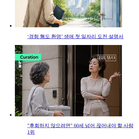
‘경험 無도 환영’ 생애 첫 일자리 도전 설명서
"후회하지 않으려면" 60세 넘어 끊어내야 할 사람
1위