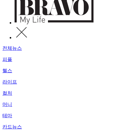
전체뉴스
피플
헬스
라이프
컬처
머니
테마
카드뉴스