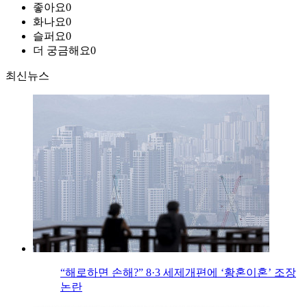
좋아요
0
화나요
0
슬퍼요
0
더 궁금해요
0
최신뉴스
“해로하면 손해?” 8·3 세제개편에 ‘황혼이혼’ 조장
논란