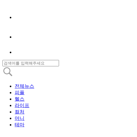
전체뉴스
피플
헬스
라이프
컬처
머니
테마