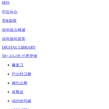
테마
카드뉴스
컷&칼럼
브라보스페셜
브라보리포트
DIGITAL LIBRARY
50+ 시니어 신춘문예
블로그
인스타그램
페이스북
유튜브
네이버카페