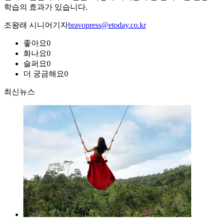
학습의 효과가 있습니다.
조왕래 시니어기자
bravopress@etoday.co.kr
좋아요
0
화나요
0
슬퍼요
0
더 궁금해요
0
최신뉴스