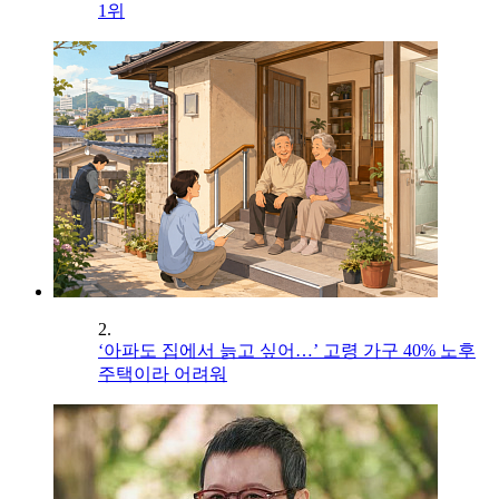
1위
2.
‘아파도 집에서 늙고 싶어…’ 고령 가구 40% 노후
주택이라 어려워