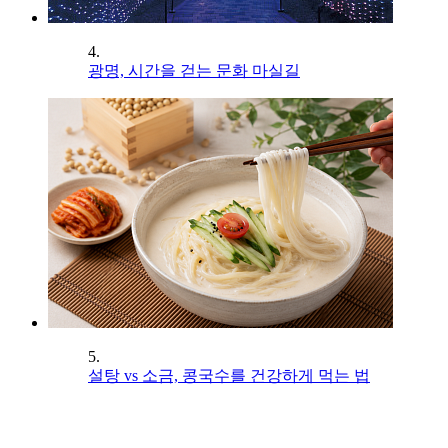
4.
광명, 시간을 걷는 문화 마실길
5.
설탕 vs 소금, 콩국수를 건강하게 먹는 법