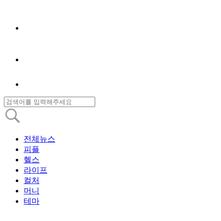
전체뉴스
피플
헬스
라이프
컬처
머니
테마