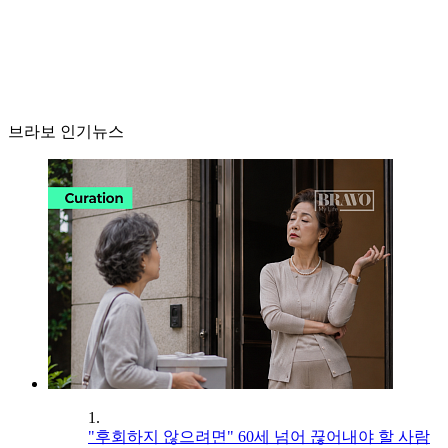
브라보 인기뉴스
1.
"후회하지 않으려면" 60세 넘어 끊어내야 할 사람