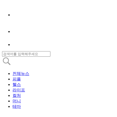
전체뉴스
피플
헬스
라이프
컬처
머니
테마