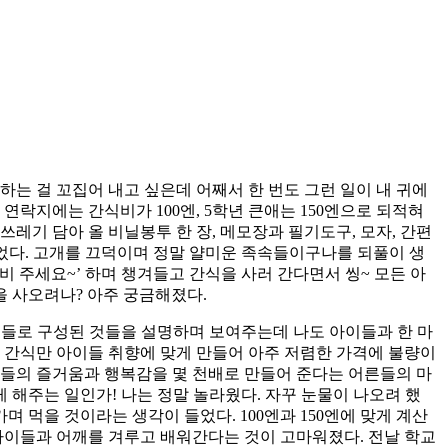
하는 걸 꼬집어 내고 싶은데 어째서 한 번도 그런 일이 내 귀에
 연락지에는 간식비가 100엔, 5학년 큰애는 150엔으로 되적혀
 쓰레기 담아 올 비닐봉투 한 장, 메모장과 필기도구, 모자, 간편
 있었다. 고개를 끄덕이며 정말 얄미운 족속들이구나를 되풀이 생
 비 주세요~’ 하며 챙겨들고 간식을 사러 간다면서 씽~ 모든 아
을 사오려나? 아주 궁금해졌다.
것들로 구성된 것들을 설명하며 보여주는데 나도 아이들과 한 마
 간식만 아이들 취향에 맞게 만들어 아주 저렴한 가격에 불량이
이들의 즐거움과 행복감을 몇 천배로 만들어 준다는 어른들의 마
해주는 일인가! 나는 정말 놀라웠다. 자꾸 눈물이 나오려 했
 먹을 것이라는 생각이 들었다. 100엔과 150엔에 맞게 계산
아이들과 어깨를 겨루고 배워간다는 것이 고마워졌다. 전날 학교