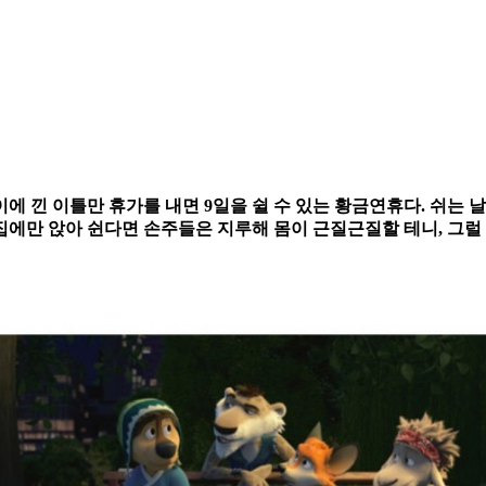
이에 낀 이틀만 휴가를 내면 9일을 쉴 수 있는 황금연휴다. 쉬는
에만 앉아 쉰다면 손주들은 지루해 몸이 근질근질할 테니, 그럴 