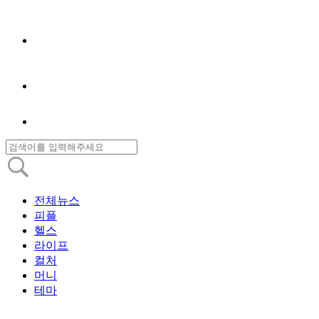
전체뉴스
피플
헬스
라이프
컬처
머니
테마