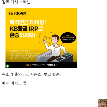
감독 애시 브래넌
목소리 출연 J.K. 시몬스, 루크 윌슨,
에디 이자드 등