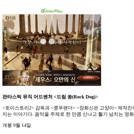
판타스틱 뮤직 어드벤처 <드림 쏭(Rock Dog)>
<토이스토리2> 감독과 <쿵푸팬더> <장화신은 고양이> 제작진
지는 이야기다. 음악을 주제로 한 만큼 신나고 활기 넘치는 영
개봉 9월 14일