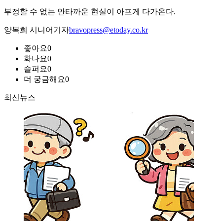
부정할 수 없는 안타까운 현실이 아프게 다가온다.
양복희 시니어기자
bravopress@etoday.co.kr
좋아요
0
화나요
0
슬퍼요
0
더 궁금해요
0
최신뉴스