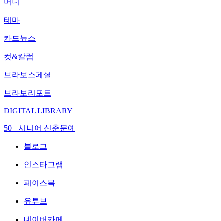
머니
테마
카드뉴스
컷&칼럼
브라보스페셜
브라보리포트
DIGITAL LIBRARY
50+ 시니어 신춘문예
블로그
인스타그램
페이스북
유튜브
네이버카페