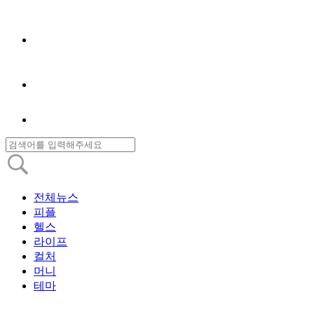
전체뉴스
피플
헬스
라이프
컬처
머니
테마