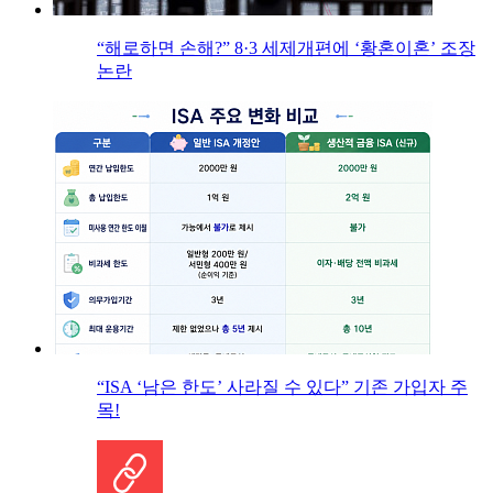
“해로하면 손해?” 8·3 세제개편에 ‘황혼이혼’ 조장
논란
“ISA ‘남은 한도’ 사라질 수 있다” 기존 가입자 주
목!