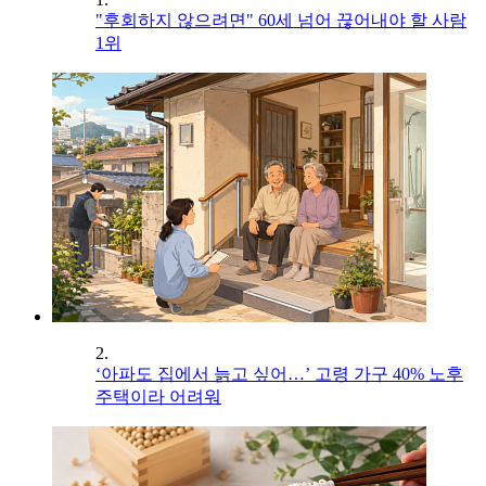
"후회하지 않으려면" 60세 넘어 끊어내야 할 사람
1위
2.
‘아파도 집에서 늙고 싶어…’ 고령 가구 40% 노후
주택이라 어려워