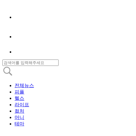
전체뉴스
피플
헬스
라이프
컬처
머니
테마