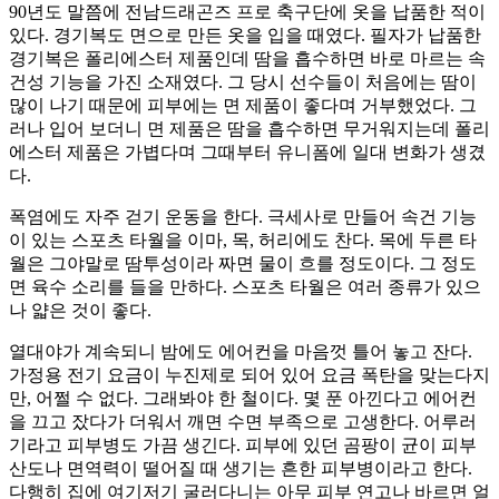
90년도 말쯤에 전남드래곤즈 프로 축구단에 옷을 납품한 적이
있다. 경기복도 면으로 만든 옷을 입을 때였다. 필자가 납품한
경기복은 폴리에스터 제품인데 땀을 흡수하면 바로 마르는 속
건성 기능을 가진 소재였다. 그 당시 선수들이 처음에는 땀이
많이 나기 때문에 피부에는 면 제품이 좋다며 거부했었다. 그
러나 입어 보더니 면 제품은 땀을 흡수하면 무거워지는데 폴리
에스터 제품은 가볍다며 그때부터 유니폼에 일대 변화가 생겼
다.
폭염에도 자주 걷기 운동을 한다. 극세사로 만들어 속건 기능
이 있는 스포츠 타월을 이마, 목, 허리에도 찬다. 목에 두른 타
월은 그야말로 땀투성이라 짜면 물이 흐를 정도이다. 그 정도
면 육수 소리를 들을 만하다. 스포츠 타월은 여러 종류가 있으
나 얇은 것이 좋다.
열대야가 계속되니 밤에도 에어컨을 마음껏 틀어 놓고 잔다.
가정용 전기 요금이 누진제로 되어 있어 요금 폭탄을 맞는다지
만, 어쩔 수 없다. 그래봐야 한 철이다. 몇 푼 아낀다고 에어컨
을 끄고 잤다가 더워서 깨면 수면 부족으로 고생한다. 어루러
기라고 피부병도 가끔 생긴다. 피부에 있던 곰팡이 균이 피부
산도나 면역력이 떨어질 때 생기는 흔한 피부병이라고 한다.
다행히 집에 여기저기 굴러다니는 아무 피부 연고나 바르면 얼