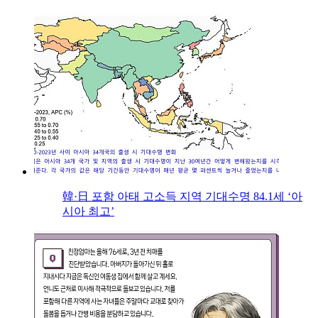
韓·日 포함 아태 고소득 지역 기대수명 84.1세 ‘아
시아 최고’