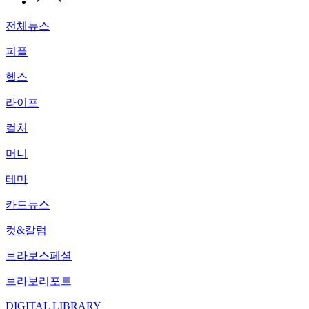
전체뉴스
피플
헬스
라이프
컬처
머니
테마
카드뉴스
컷&칼럼
브라보스페셜
브라보리포트
DIGITAL LIBRARY