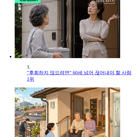
1.
"후회하지 않으려면" 60세 넘어 끊어내야 할 사람
1위