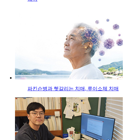
파킨슨병과 헷갈리는 치매, 루이소체 치매