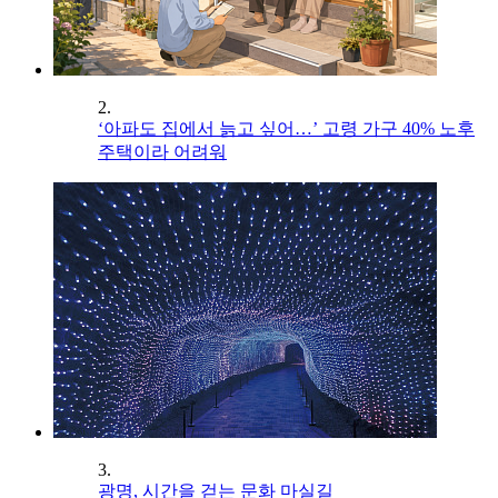
2.
‘아파도 집에서 늙고 싶어…’ 고령 가구 40% 노후
주택이라 어려워
3.
광명, 시간을 걷는 문화 마실길