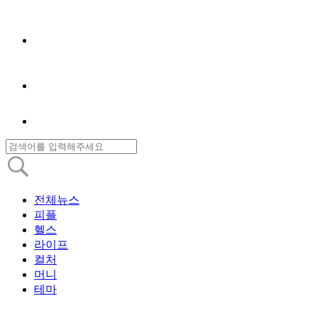
전체뉴스
피플
헬스
라이프
컬처
머니
테마