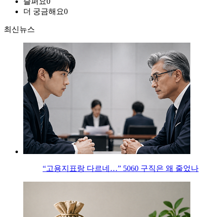
슬퍼요
0
더 궁금해요
0
최신뉴스
“고용지표랑 다르네…” 5060 구직은 왜 줄었나