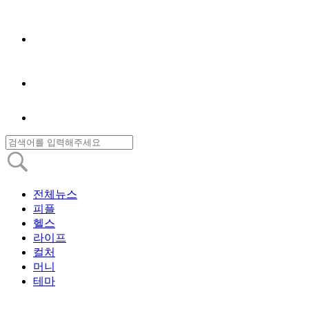
전체뉴스
피플
헬스
라이프
컬처
머니
테마