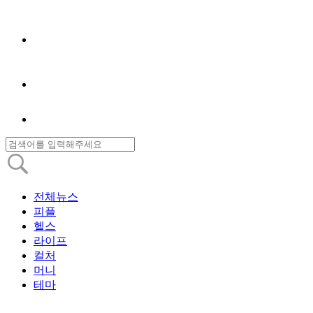
전체뉴스
피플
헬스
라이프
컬처
머니
테마