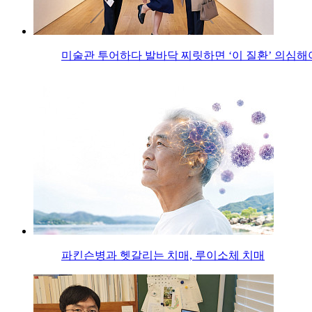
미술관 투어하다 발바닥 찌릿하면 ‘이 질환’ 의심해
파킨슨병과 헷갈리는 치매, 루이소체 치매