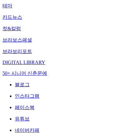
테마
카드뉴스
컷&칼럼
브라보스페셜
브라보리포트
DIGITAL LIBRARY
50+ 시니어 신춘문예
블로그
인스타그램
페이스북
유튜브
네이버카페