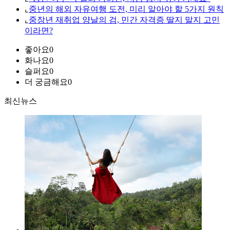
⌞
중년의 해외 자유여행 도전, 미리 알아야 할 5가지 원칙
⌞
중장년 재취업 양날의 검, 민간 자격증 딸지 말지 고민
이라면?
좋아요
0
화나요
0
슬퍼요
0
더 궁금해요
0
최신뉴스