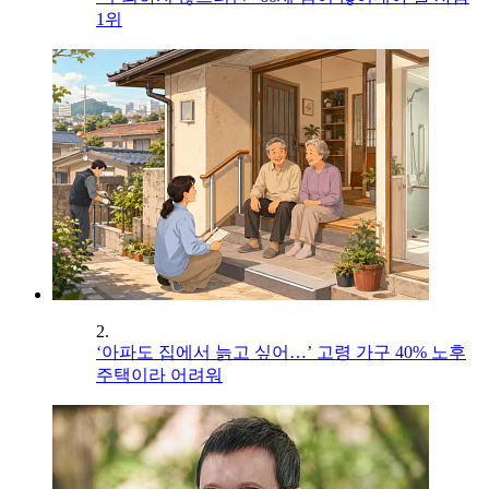
1위
2.
‘아파도 집에서 늙고 싶어…’ 고령 가구 40% 노후
주택이라 어려워