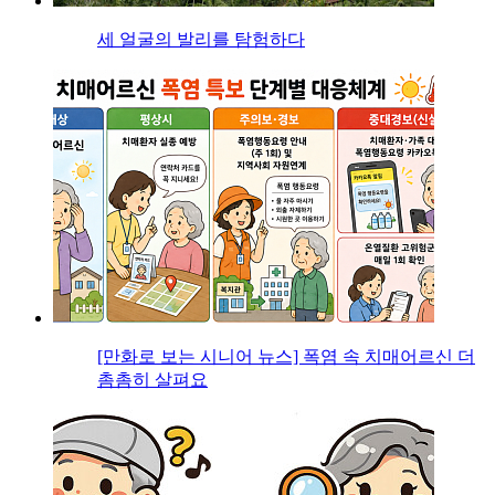
세 얼굴의 발리를 탐험하다
[만화로 보는 시니어 뉴스] 폭염 속 치매어르신 더
촘촘히 살펴요