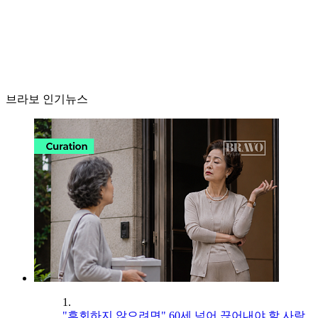
브라보 인기뉴스
1.
"후회하지 않으려면" 60세 넘어 끊어내야 할 사람