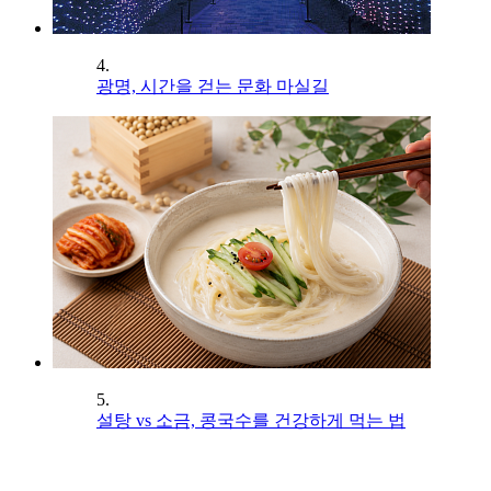
4.
광명, 시간을 걷는 문화 마실길
5.
설탕 vs 소금, 콩국수를 건강하게 먹는 법