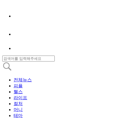
전체뉴스
피플
헬스
라이프
컬처
머니
테마