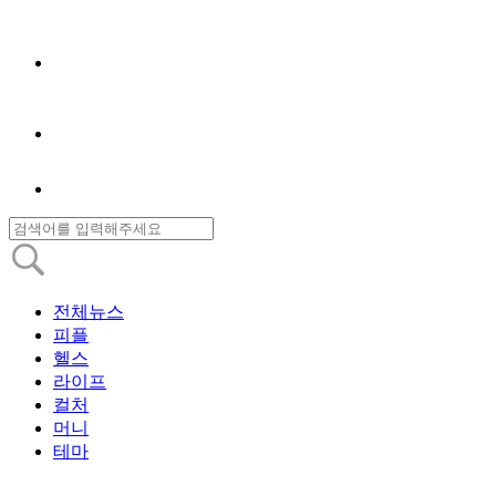
전체뉴스
피플
헬스
라이프
컬처
머니
테마