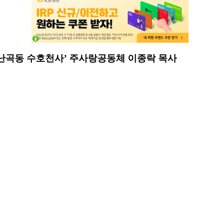
 ‘난곡동 수호천사’ 주사랑공동체 이종락 목사