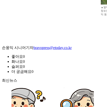
▲얼
창포
익 
손웅익 시니어기자
bravopress@etoday.co.kr
좋아요
0
화나요
0
슬퍼요
0
더 궁금해요
0
최신뉴스