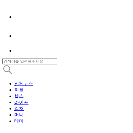
전체뉴스
피플
헬스
라이프
컬처
머니
테마