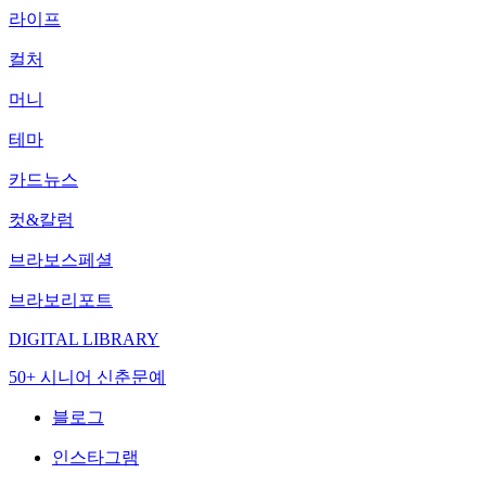
라이프
컬처
머니
테마
카드뉴스
컷&칼럼
브라보스페셜
브라보리포트
DIGITAL LIBRARY
50+ 시니어 신춘문예
블로그
인스타그램