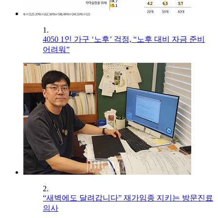
1.
4050 1인 가구 ‘노후’ 걱정, “노후 대비 자금 준비
어려워”
2.
“새벽에도 달려갑니다” 재가임종 지키는 방문진료
의사