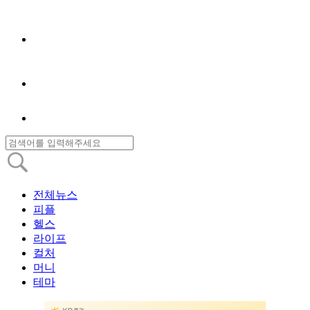
전체뉴스
피플
헬스
라이프
컬처
머니
테마