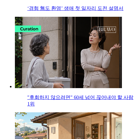
‘경험 無도 환영’ 생애 첫 일자리 도전 설명서
"후회하지 않으려면" 60세 넘어 끊어내야 할 사람
1위