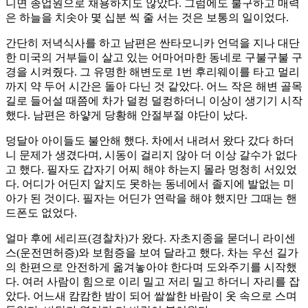
니면 종업원으로 채용하지도 않았다. 그럼에도 불구하고 매력
은 하늘을 치솟아 몇 십분 씩 줄 서는 것은 보통의 일이었다.
간단히 저녁식사를 하고 남편은 싼타모니카 언덕을 지나 대단
한 미국의 거부들이 살고 있는 어마어마한 동네로 구불구불 구
경을 시켜줬다. 그 유명한 해변도로 1번 후리웨이를 타고 멀리
까지 약 두어 시간은 돌아 다닌 것 같았다. 어느 작은 해변 골목
길로 들어설 때쯤에 차가 덜컹 덜컹하더니 이상이 생기기 시작
했다. 남편은 하얗게 당황해 안절부절 야단이 났다.
덩달아 아이들도 불안해 했다. 차에서 내려서 왔다 갔다 하더
니 문제가 생겼다며, 시동이 걸리지 않아 더 이상 갈수가 없다
고 했다. 필자도 갑자기 어찌 해야 하는지 몰라 멍청히 서있었
다. 어디가 어딘지 알지도 못하는 동네에서 졸지에 발없는 미
아가 된 것이다. 필자는 어딘가 연락을 해야 했지만 그때는 핸
드폰도 없었다.
얼마 후에 세리프(경찰차)가 왔다. 자초지종을 묻더니 라이센
스(운전면허증)와 보험증을 보여 달라고 했다. 차는 우선 길가
의 한편으로 안전하게 옮겨놓아야 한다며 도와주기를 시작했
다. 여러 사람이 힘으로 이리 밀고 저리 밀고 하더니 자리를 잡
았다. 어느새 캄캄한 밤이 되어 쌀쌀한 바람이 옷 속으로 스며