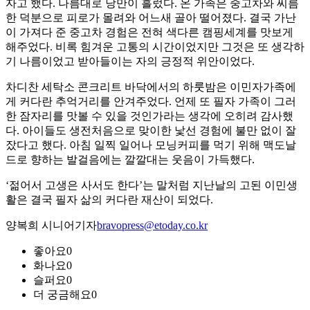
자고 했다. 나름대로 낭만이 흘렀다. 온 가족은 중고차와 씨름
한 덕분으로 피로가 몰려와 어느새 골아 떨어졌다. 결국 가난
이 가져다 준 중고차 경험은 전혀 색다른 캠핑세계를 맛보게
해주었다. 비록 힘겨운 고통의 시간이었지만 그것은 또 생각하
기 나름이었고 받아들이는 자의 긍정적 위안이었다.
차디찬 세탁소 콘크리트 바닥에서의 하룻밤은 이민자가족에
게 커다란 추억거리를 안겨주었다. 언제 또 필자 가족이 그러
한 잠자리를 맛볼 수 있을 것인가라는 생각에 오히려 감사했
다. 아이들도 생전처음으로 맞이한 낯선 경험에 불만 없이 잘
잤다고 했다. 아침 일찍 일어나 모닝커피를 먹기 위해 맥도날
드로 향하는 발걸음에는 깔깔대는 웃음이 가득했다.
‘젊어서 고생은 사서도 한다’는 말처럼 지난날의 고된 이민생
활은 결국 필자 삶의 커다란 재산이 되었다.
양복희 시니어기자
bravopress@etoday.co.kr
좋아요
0
화나요
0
슬퍼요
0
더 궁금해요
0