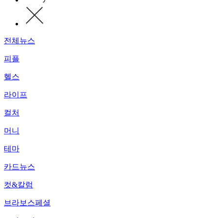
전체뉴스
피플
헬스
라이프
컬처
머니
테마
카드뉴스
컷&칼럼
브라보스페셜