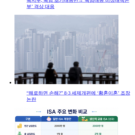
복지부, 폭염 초기대응반→‘폭염대응 비상대책본
부’ 격상 대응
“해로하면 손해?” 8·3 세제개편에 ‘황혼이혼’ 조장
논란