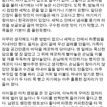
밤11시, 차가 없으니 집으로 갈수가 없다. 그렇다고 교회사람
들을 불러 내기에는 너무 늦은 시간이었다. 도착 후, 밤늦게 다
시 캄캄한 세탁소 문을 열고 들어가니 기분이 묘했다. 일단은
긴장이 풀린 탓인지 아이들은 배가 고프다고 했다. 여기저기
찾아보니 한국라면이 있었다. 세탁소 안에서 냄새를 풍기며 라
면을 보글보글 끓여 먹었다. 구수한 라면 맛이 기가 막혔고, 가
족들은 기분이 좀 풀린듯했다.
아무리 생각해도 다른 방법이 없으니 세탁소 안에서 하룻밤을
지내야만 했다. 필자는 궁리 끝에 우선 걸레를 만들어, 가족이
잠잘 공간만큼의 바닥을 깨끗하게 닦아냈다. 맨 밑에는 푹신한
담요를 몇 장 깔았고 그 위에 깨끗하게 빨아놓은 손님들 이불
몇 개를 두둑하게 깔아놓았다. 손님에게 미안하기는 했지만 또
깨끗이 다시 빨아주면 된다고 생각했다. 손님들이 찾아가지 않
았던 옷들과 수건을 꺼내어 돌돌 말아 베게도 만들었다. 아주
부잣집 몇 천불 짜리 고급 거위 털 이불도 꺼내어 덮기로 했다.
네 식구가 두 다리 쭉 뻗고 자기에는 아주 훌륭한 잠자리가 만
들어 졌다.
아이들은 마치 캠핑을 온 것 같다며, 아늑하게 꾸며진 잠자리
위에 벌러 덩 눕더니 두 다리를 번쩍번쩍 들어가며 좋다고 했
다. 남편도 웬만한 텐트보다 좋다며 따뜻한 커피한잔을 타 먹