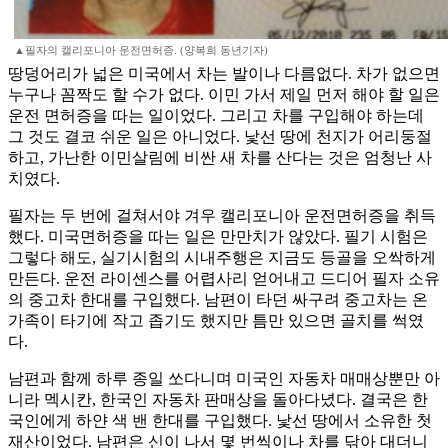
▲필자의 캘리포니아 운전면허증. (양복희 동년기자)
땅덩어리가 넓은 미국에서 차는 발이나 다름없다. 차가 없으면
누구나 꼼짝도 할 수가 없다. 이민 가서 제일 먼저 해야 할 일은
운전 면허증을 따는 일이었다. 그리고 차를 구입해야 하는데
그 것도 결코 쉬운 일은 아니었다. 낯선 땅에 천지가 어리둥절
하고, 가난한 이민살림에 비싼 새 차를 산다는 것은 엄청난 사
치였다.
필자는 두 번에 걸쳐서야 겨우 캘리포니아 운전면허증을 취득
했다. 미국면허증을 따는 일은 만만치가 않았다. 필기 시험은
그렇다 해도, 실기시험의 시내주행은 지금도 등골을 오싹하게
만든다. 운전 라이센스를 어렵사리 얻어내고 드디어 필자 소유
의 중고차 한대를 구입했다. 남편이 타던 싸구려 중고차는 온
가족이 타기에 작고 좁기도 했지만 틈만 있으면 골치를 썩였
다.
남편과 함께 하루 종일 쏘다니며 미국인 자동차 매매상뿐만 아
니라 멕시칸, 한국인 자동차 판매상을 돌아다녔다. 결국은 한
국인에게 하얀 색 밴 한대를 구입했다. 낯선 땅에서 소유한 첫
재산이었다. 남편은 신이 나서 몇 번씩이나 차를 닦아 대더니