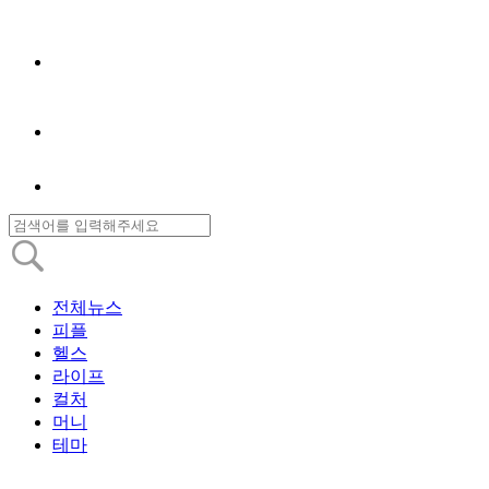
전체뉴스
피플
헬스
라이프
컬처
머니
테마