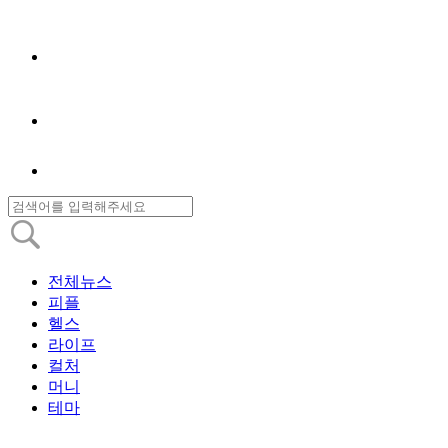
전체뉴스
피플
헬스
라이프
컬처
머니
테마