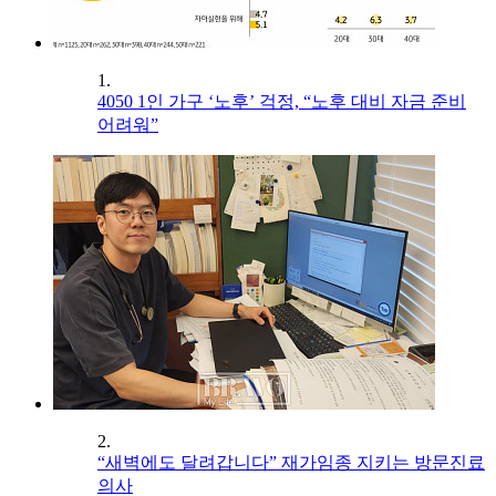
1.
4050 1인 가구 ‘노후’ 걱정, “노후 대비 자금 준비
어려워”
2.
“새벽에도 달려갑니다” 재가임종 지키는 방문진료
의사