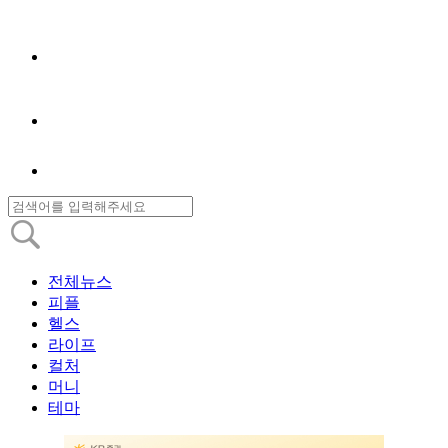
전체뉴스
피플
헬스
라이프
컬처
머니
테마