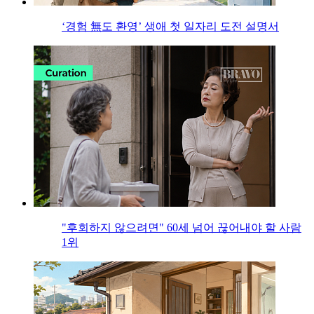
‘경험 無도 환영’ 생애 첫 일자리 도전 설명서
"후회하지 않으려면" 60세 넘어 끊어내야 할 사람
1위