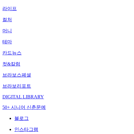
라이프
컬처
머니
테마
카드뉴스
컷&칼럼
브라보스페셜
브라보리포트
DIGITAL LIBRARY
50+ 시니어 신춘문예
블로그
인스타그램