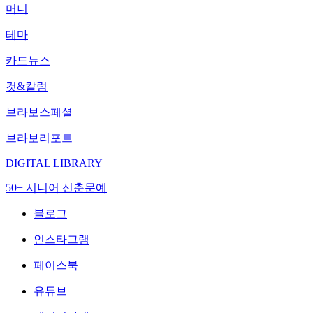
머니
테마
카드뉴스
컷&칼럼
브라보스페셜
브라보리포트
DIGITAL LIBRARY
50+ 시니어 신춘문예
블로그
인스타그램
페이스북
유튜브