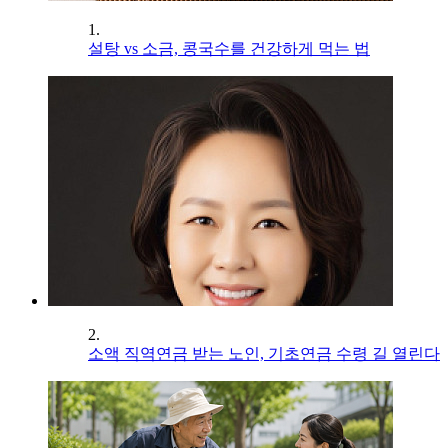
1.
설탕 vs 소금, 콩국수를 건강하게 먹는 법
2.
소액 직역연금 받는 노인, 기초연금 수령 길 열린다