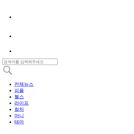
전체뉴스
피플
헬스
라이프
컬처
머니
테마