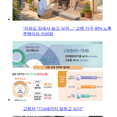
‘아파도 집에서 늙고 싶어…’ 고령 가구 40% 노후
주택이라 어려워
고령자 “73.6세까지 일하고 싶다”