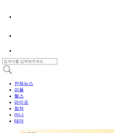
전체뉴스
피플
헬스
라이프
컬처
머니
테마