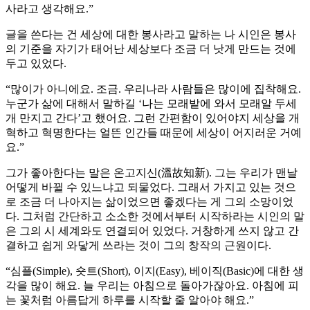
사라고 생각해요.”
글을 쓴다는 건 세상에 대한 봉사라고 말하는 나 시인은 봉사
의 기준을 자기가 태어난 세상보다 조금 더 낫게 만드는 것에
두고 있었다.
“많이가 아니에요. 조금. 우리나라 사람들은 많이에 집착해요.
누군가 삶에 대해서 말하길 ‘나는 모래밭에 와서 모래알 두세
개 만지고 간다’고 했어요. 그런 간편함이 있어야지 세상을 개
혁하고 혁명한다는 얼뜬 인간들 때문에 세상이 어지러운 거예
요.”
그가 좋아한다는 말은 온고지신(溫故知新). 그는 우리가 맨날
어떻게 바뀔 수 있느냐고 되물었다. 그래서 가지고 있는 것으
로 조금 더 나아지는 삶이었으면 좋겠다는 게 그의 소망이었
다. 그처럼 간단하고 소소한 것에서부터 시작하라는 시인의 말
은 그의 시 세계와도 연결되어 있었다. 거창하게 쓰지 않고 간
결하고 쉽게 와닿게 쓰라는 것이 그의 창작의 근원이다.
“심플(Simple), 숏트(Short), 이지(Easy), 베이직(Basic)에 대한 생
각을 많이 해요. 늘 우리는 아침으로 돌아가잖아요. 아침에 피
는 꽃처럼 아름답게 하루를 시작할 줄 알아야 해요.”