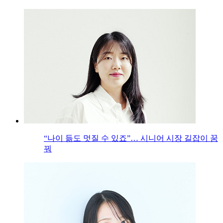
“나이 듦도 멋질 수 있죠”… 시니어 시장 길잡이 꿈
꿔