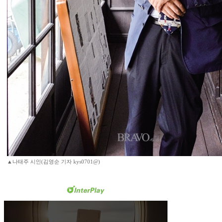
▲나태주 시인(김영순 기자 kys0701@)