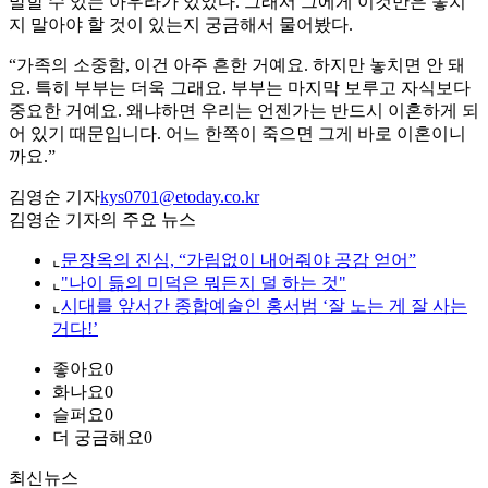
말할 수 있는 아우라가 있었다. 그래서 그에게 이것만은 놓치
지 말아야 할 것이 있는지 궁금해서 물어봤다.
“가족의 소중함, 이건 아주 흔한 거예요. 하지만 놓치면 안 돼
요. 특히 부부는 더욱 그래요. 부부는 마지막 보루고 자식보다
중요한 거예요. 왜냐하면 우리는 언젠가는 반드시 이혼하게 되
어 있기 때문입니다. 어느 한쪽이 죽으면 그게 바로 이혼이니
까요.”
김영순 기자
kys0701@etoday.co.kr
김영순 기자의 주요 뉴스
⌞
문장옥의 진심, “가림없이 내어줘야 공감 얻어”
⌞
"나이 듦의 미덕은 뭐든지 덜 하는 것"
⌞
시대를 앞서간 종합예술인 홍서범 ‘잘 노는 게 잘 사는
거다!’
좋아요
0
화나요
0
슬퍼요
0
더 궁금해요
0
최신뉴스