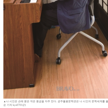
▲나 시인은 손때 묻은 작은 풍금을 자주 친다. 공주풀꽃문학관은 나 시인의 문학세계를 
순 기자 kys0701@)