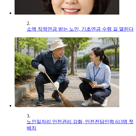
2.
소액 직역연금 받는 노인, 기초연금 수령 길 열린다
3.
노인일자리 안전관리 강화, 안전전담인력 613명 첫
배치