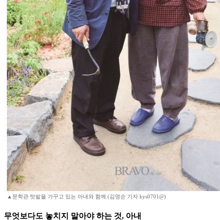
▲문학관 텃밭을 가꾸고 있는 아내와 함께.(김영순 기자 kys0701@)
무엇보다도 놓치지 말아야 하는 것, 아내