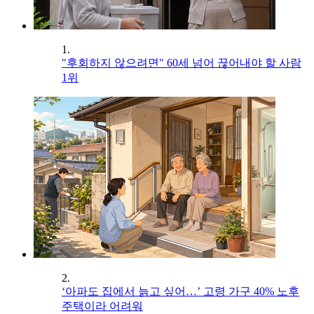
1.
"후회하지 않으려면" 60세 넘어 끊어내야 할 사람
1위
2.
‘아파도 집에서 늙고 싶어…’ 고령 가구 40% 노후
주택이라 어려워