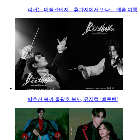
피서는 미술관이지…휴가지에서 만나는 예술 여행
박효신 볼까 홍광호 볼까, 뮤지컬 ‘베토벤’