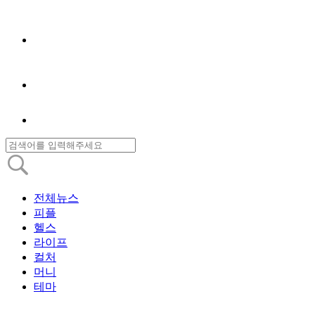
전체뉴스
피플
헬스
라이프
컬처
머니
테마