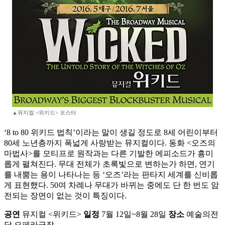
▲뮤지컬 <위키드> 포스터
‘8 to 80 위키드 법칙’이라는 말이 생길 정도로 8세 어린이부터
80세 노년층까지 폭넓게 사랑받는 뮤지컬이다. 동화 <오즈의
마법사>를 모티프로 원작과는 다른 기발한 에피소드가 흥미
롭게 펼쳐진다. 무대 전체가 초록빛으로 변하는가 하면, 연기
를 내뿜는 용이 나타나는 등 ‘오즈’라는 판타지 세계를 신비롭
게 표현했다. 50여 차례나 무대가 바뀌는 중에도 단 한 번도 암
전되는 장면이 없는 것이 특징이다.
공연
뮤지컬 <위키드>
일정
7월 12일~8월 28일
장소
예술의전
당 오페라극장