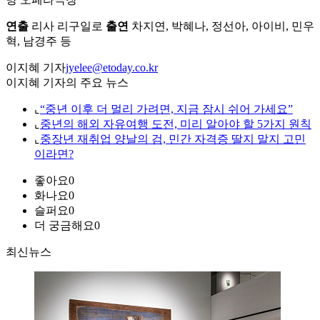
연출
리사 리구일로
출연
차지연, 박혜나, 정선아, 아이비, 민우
혁, 남경주 등
이지혜 기자
jyelee@etoday.co.kr
이지혜 기자의 주요 뉴스
⌞
“중년 이후 더 멀리 가려면, 지금 잠시 쉬어 가세요”
⌞
중년의 해외 자유여행 도전, 미리 알아야 할 5가지 원칙
⌞
중장년 재취업 양날의 검, 민간 자격증 딸지 말지 고민
이라면?
좋아요
0
화나요
0
슬퍼요
0
더 궁금해요
0
최신뉴스