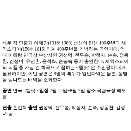
배우 겸 연출가 이해랑(1916~1989) 선생의 탄생 100주년과 셰
익스피어(1564~1616) 타계 400주년을 기념하는 공연이다. 역
대 이해랑 연극상 수상자인 권성덕, 전무송, 박정자, 손숙, 정동
환, 김성녀, 유인촌, 윤석화, 손봉숙 등이 출연한다. 셰익스피어
의 작품 중 가장 긴 희곡으로 꼽히는 <햄릿>은 주인공이 대거
필요하지만, 이번 공연은 9명의 배우가 일인다역은 물론, 성별
을 넘나드는 배역을 소화한다.
공연
연극 <햄릿>
일정
7월 12일~8월 7일
장소
국립극장 해오
름
연출
손진책
출연
권성덕, 전무송, 박정자, 손숙, 정동환, 김성
녀 등