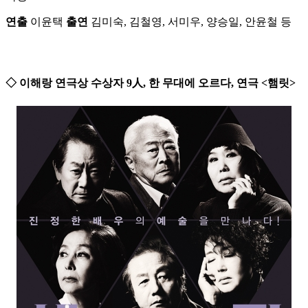
연출
이윤택
출연
김미숙, 김철영, 서미우, 양승일, 안윤철 등
◇ 이해랑 연극상 수상자 9人, 한 무대에 오르다, 연극 <햄릿>