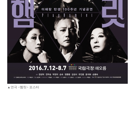
▲연극 <헴릿> 포스터