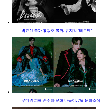
박효신 볼까 홍광호 볼까, 뮤지컬 ‘베토벤’
무더위 피해 손주와 문화 나들이, 7월 문화소식