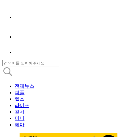
전체뉴스
피플
헬스
라이프
컬처
머니
테마