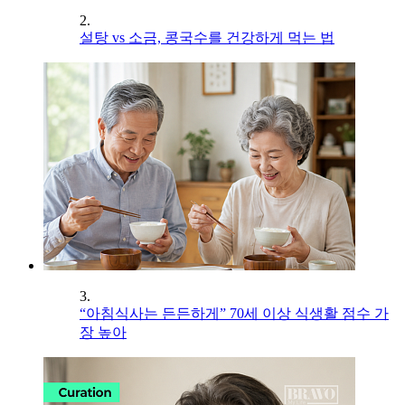
2.
설탕 vs 소금, 콩국수를 건강하게 먹는 법
3.
“아침식사는 든든하게” 70세 이상 식생활 점수 가
장 높아