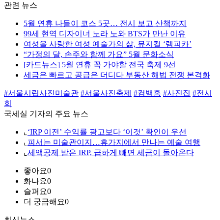
관련 뉴스
5월 연휴 나들이 코스 5곳… 전시 보고 산책까지
99세 현역 디자이너 노라 노와 BTS가 만난 이유
여성을 사랑한 여성 예술가의 삶, 뮤지컬 ‘렘피카’
“가정의 달, 손주와 함께 가요” 5월 문화소식
[카드뉴스] 5월 연휴 꼭 가야할 전국 축제 9선
세금은 빠르고 공급은 더디다 부동산 해법 전쟁 본격화
#서울시립사진미술관
#서울사진축제
#컴백홈
#사진집
#전시
회
국세실 기자의 주요 뉴스
⌞
‘IRP 이전’ 수익률 광고보다 ‘이것’ 확인이 우선
⌞
피서는 미술관이지…휴가지에서 만나는 예술 여행
⌞
세액공제 받은 IRP, 급하게 빼면 세금이 돌아온다
좋아요
0
화나요
0
슬퍼요
0
더 궁금해요
0
최신뉴스