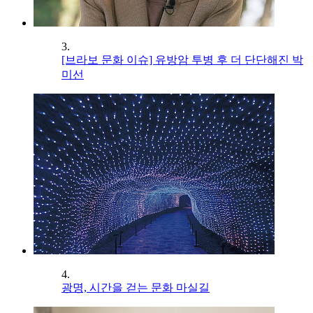
3.
[브라보 문화 이슈] 유방암 투병 후 더 단단해진 박
미선
4.
광명, 시간을 걷는 문화 마실길