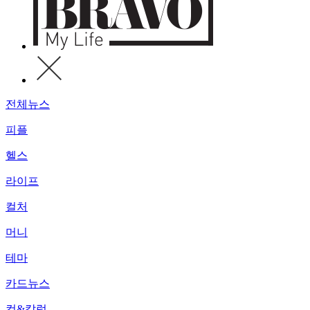
전체뉴스
피플
헬스
라이프
컬처
머니
테마
카드뉴스
컷&칼럼