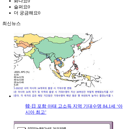
화나요
0
슬퍼요
0
더 궁금해요
0
최신뉴스
韓·日 포함 아태 고소득 지역 기대수명 84.1세 ‘아
시아 최고’