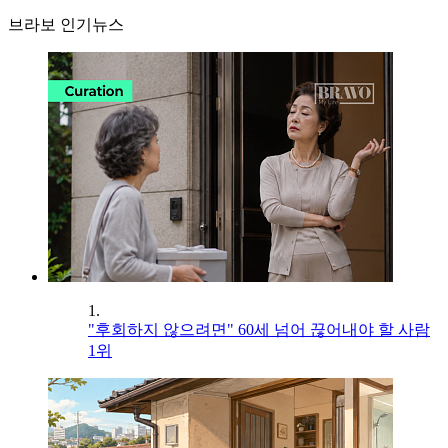
브라보 인기뉴스
1.
"후회하지 않으려면" 60세 넘어 끊어내야 할 사람
1위