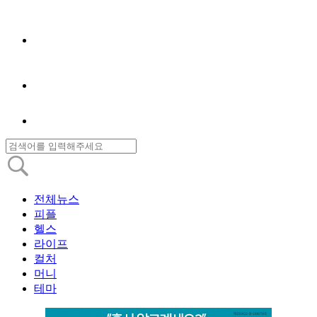
전체뉴스
피플
헬스
라이프
컬처
머니
테마