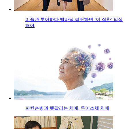
미술관 투어하다 발바닥 찌릿하면 ‘이 질환’ 의심
해야
파킨슨병과 헷갈리는 치매, 루이소체 치매