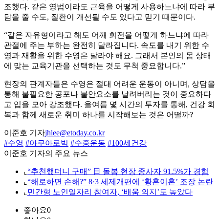
조했다. 같은 영법이라도 근육을 어떻게 사용하느냐에 따라 부
담을 줄 수도, 질환이 개선될 수도 있다고 믿기 때문이다.
“같은 자유형이라고 해도 어깨 회전을 어떻게 하느냐에 따라
관절에 주는 부하는 완전히 달라집니다. 속도를 내기 위한 수
영과 재활을 위한 수영은 달라야 해요. 그래서 본인의 몸 상태
에 맞는 교육기관을 선택하는 것도 무척 중요합니다.”
현장의 관계자들은 수영은 절대 어려운 운동이 아니며, 상담을
통해 불필요한 공포나 불안요소를 날려버리는 것이 중요하다
고 입을 모아 강조했다. 올여름 몇 시간의 투자를 통해, 건강 회
복과 함께 새로운 취미 하나를 시작해보는 것은 어떨까?
이준호 기자
jhlee@etoday.co.kr
#수영
#아쿠아로빅
#수중운동
#100세건강
이준호 기자의 주요 뉴스
⌞
“추천했더니 구매” 日 돌봄 현장 종사자 91.5%가 경험
⌞
“해로하면 손해?” 8·3 세제개편에 ‘황혼이혼’ 조장 논란
⌞
민간형 노인일자리 참여자, ‘배움 의지’도 높았다
좋아요
0