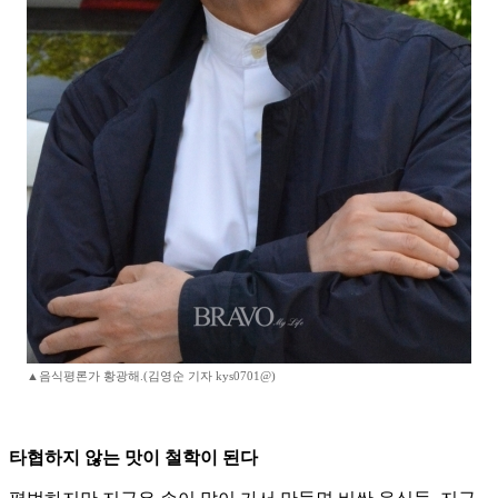
▲음식평론가 황광해.(김영순 기자 kys0701@)
타협하지 않는 맛이 철학이 된다