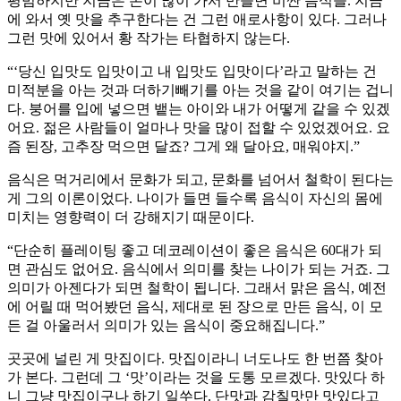
평범하지만 지금은 손이 많이 가서 만들면 비싼 음식들. 지금
에 와서 옛 맛을 추구한다는 건 그런 애로사항이 있다. 그러나
그런 맛에 있어서 황 작가는 타협하지 않는다.
“‘당신 입맛도 입맛이고 내 입맛도 입맛이다’라고 말하는 건
미적분을 아는 것과 더하기빼기를 아는 것을 같이 여기는 겁니
다. 붕어를 입에 넣으면 뱉는 아이와 내가 어떻게 같을 수 있겠
어요. 젊은 사람들이 얼마나 맛을 많이 접할 수 있었겠어요. 요
즘 된장, 고추장 먹으면 달죠? 그게 왜 달아요, 매워야지.”
음식은 먹거리에서 문화가 되고, 문화를 넘어서 철학이 된다는
게 그의 이론이었다. 나이가 들면 들수록 음식이 자신의 몸에
미치는 영향력이 더 강해지기 때문이다.
“단순히 플레이팅 좋고 데코레이션이 좋은 음식은 60대가 되
면 관심도 없어요. 음식에서 의미를 찾는 나이가 되는 거죠. 그
의미가 아젠다가 되면 철학이 됩니다. 그래서 맑은 음식, 예전
에 어릴 때 먹어봤던 음식, 제대로 된 장으로 만든 음식, 이 모
든 걸 아울러서 의미가 있는 음식이 중요해집니다.”
곳곳에 널린 게 맛집이다. 맛집이라니 너도나도 한 번쯤 찾아
가 본다. 그런데 그 ‘맛’이라는 것을 도통 모르겠다. 맛있다 하
니 그냥 맛집이구나 하기 일쑤다. 단맛과 감칠맛만 맛있다고