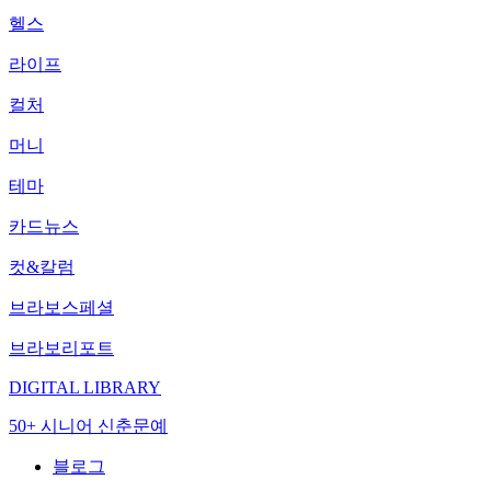
헬스
라이프
컬처
머니
테마
카드뉴스
컷&칼럼
브라보스페셜
브라보리포트
DIGITAL LIBRARY
50+ 시니어 신춘문예
블로그