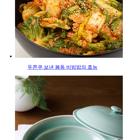
두쫀쿠 보낸 봄동 비빔밥의 효능