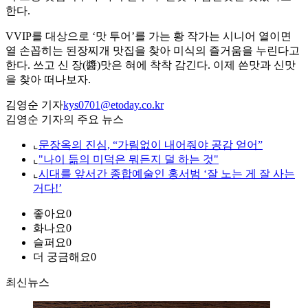
한다.
VVIP를 대상으로 ‘맛 투어’를 가는 황 작가는 시니어 열이면
열 손꼽히는 된장찌개 맛집을 찾아 미식의 즐거움을 누린다고
한다. 쓰고 신 장(醬)맛은 혀에 착착 감긴다. 이제 쓴맛과 신맛
을 찾아 떠나보자.
김영순 기자
kys0701@etoday.co.kr
김영순 기자의 주요 뉴스
⌞
문장옥의 진심, “가림없이 내어줘야 공감 얻어”
⌞
"나이 듦의 미덕은 뭐든지 덜 하는 것"
⌞
시대를 앞서간 종합예술인 홍서범 ‘잘 노는 게 잘 사는
거다!’
좋아요
0
화나요
0
슬퍼요
0
더 궁금해요
0
최신뉴스