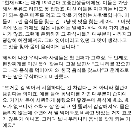
“현재 60대는 대개 1950년대 초중반생들이에요. 이들은 가난
해서 분유도 라면도 못 접했죠. 대신 이들은 지금과는 비교가
안 되는 좋은 메주를 먹고 그 맛을 기억하는 사람들입니다. 이
들이 그런 음식들을 찾는 건 그냥 옛 맛을 찾는 게 아니고 머릿
속에 있는 거예요. 젊은 시절에는 일해야 하니 여러 가지 관심
사가 많죠. 그런데 은퇴하면 그 관심사들의 대부분이 사라지고
굉장히 허전해져요. 그때 잊어버리고 있던 그 맛이 생각나고
그 맛을 찾아 몸이 움직이게 됩니다.”
해외에 나간 우리나라 사람들은 첫 번째가 고추장, 두 번째로
된장찌개를 미친 듯이 찾는다. 그걸 보면서 “그 나라를 갔으면
그 나라 음식을 먹어야지 왜 한국 음식을 찾느냐”고 훈계조로
하는 말은 무식하다고 비판했다.
“뜨거운 걸 먹어서 시원하다는 건 차갑다는 게 아니라 혈관이
뚫린다는 의미죠. 예를 들어 동남아를 가면 대부분이 습지예
요. 거기서 몸이 시원하게 뚫렸으면 좋겠는데 음식에 효소, 효
모가 없으니까 소화도 잘 안 되고 안 뚫려서 갑갑해져요. 몸은
뚫리지 않는데 주변에서 뭘 먹어봐도 비싸고 맛있는 거지 효모
가 많은 게 아니죠. 그러다 보니 우리나라 음식을 찾게 되는 거
예요.”