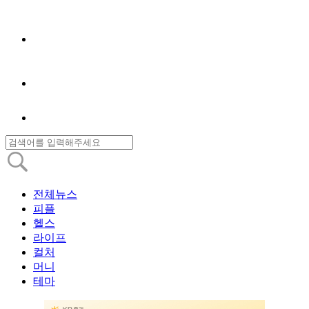
전체뉴스
피플
헬스
라이프
컬처
머니
테마