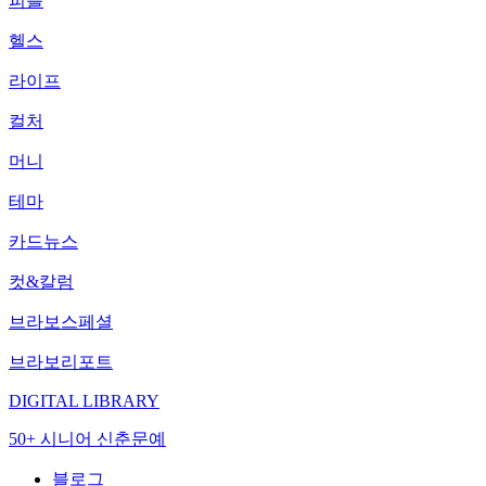
피플
헬스
라이프
컬처
머니
테마
카드뉴스
컷&칼럼
브라보스페셜
브라보리포트
DIGITAL LIBRARY
50+ 시니어 신춘문예
블로그