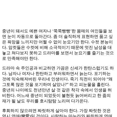
중년이 돼서도 예쁜 여자나 ‘쭉쭉빵빵’한 몸매의 여인들을 보
면 눈이 자동으로 돌아간다. 좀 더 솔직하게 표현하면 품고 싶
은 욕망을 느끼지만 어쩔 수 없이 눈요기만 한다. 수컷 본능이
다. 암컷들은 수컷에 비해 소극적이기 때문에 멋진 남성을 대
놓고 쳐다보지 못하고 드라마를 보면서 눈요기를 즐기는 것으
로 만족해야만 한다.
드라마 속 주인공과 비교하면 가끔은 신세가 한탄스럽기도 하
다. 남자나 여자나 한탄하고 부러워하면서 늙는다. 포기하는
것에 익숙해져버린 우리네 인생이다. 죽기 직전이 되어야 “왜
그토록 많은 것을 포기하며 살았나?” 하고 피눈물을 흘린다.
중년의 나이에도 천년만년 살 것 같은 착각 속에서 인생을 허
비한다. 어느새 중년이 되었듯이 불현듯 늙어버리고 한 줌의
재가 될 날도 우리를 호시탐탐 노리며 다가온다.
후회하지 않으려면 짜릿하게 살아야 한다. 가장 짜릿한 것은
역시 연애(戀愛)일 것이다. 사랑하는 마누라와 짜릿하게 연애