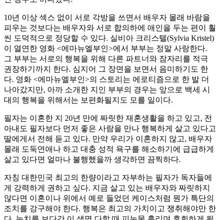
10년 이상 섹스 없이 서로 각방을 쓰면서 배우자 몰래 바람을
피우는 것보다는 배우자와 서로 합의하에 애인을 두는 편이 훨
씬 도덕적으로 정당할 수 있다. 실비아 크리스텔(Sylvia Kristel)
이 열연한 영화 <에마뉴엘부인>에서 부부는 정말 사랑한다.
그 부부는 서로의 행복을 위해 다른 파트너와 잠자리를 적극
권장하기까지 한다. 심지어 그 장면을 보면서 음미하기도 한
다. 영화 <에마뉴엘부인>의 스토리는 에로티즘으로 한 발 더
나아갔지만, 아까 소개한 지인 부부의 경우는 앞으로 백세 시
대의 행복을 위해서는 보편화될지도 모를 일이다.
필자는 이혼한 지 20년 만에 짜릿한 재혼생활을 하고 있고, 전
아내도 필자보다 먼저 좋은 사람을 만나 행복하게 살고 있다고
딸에게서 전해 듣고 있다. 만약 우리가 이혼하지 않고, 배우자
몰래 도둑연애나 하고 대충 성적 욕구를 해소하기에 급급하게
살고 있다면 얼마나 불행했을까 생각하면 끔찍하다.
자칭 대한민국 최고의 한량이라고 자부하는 필자가 독자들에
게 강력하게 권하고 싶다. 지금 살고 있는 배우자와 짜릿하지
않다면 이혼이나 위에서 예로 들었던 케이스처럼 뭔가 특단의
조치를 강구해야 한다. 행복은 최고의 가치이고 쟁취해야만 한
다. 눈치를 보다간 이 생명 다할 때 피눈물 흘리며 후회하게 될