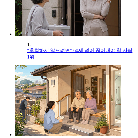
1.
"후회하지 않으려면" 60세 넘어 끊어내야 할 사람
1위