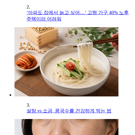
2.
‘아파도 집에서 늙고 싶어…’ 고령 가구 40% 노후
주택이라 어려워
3.
설탕 vs 소금, 콩국수를 건강하게 먹는 법