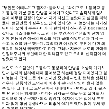
“부인은 어떠냐?”고 필자가 물어보니, “와이프도 초등학교 동
기동창과 기분 좋은 만남을 이어가고 있다”고 솔직하게 말하
는데 아무런 감정이 없어서 자기 자신도 놀랐다고 심경을 피력
했다. 털끝만큼의 질투심도 남아 있지 않아서 놀랐다는 자가진
단이다. 오히려 부부사이가 더 편해져서 진짜 친구(Best Friend)
같다고 너스레를 떤다. 그 전에는 부인과의 성생활이 전혀 없
기에 본능적인 성욕의 해소를 위해 몰래 직업여성과 가끔 돈
주고 섹스를 하곤 했는데, 그럴 때면 어김없이 부인에 대한 죄
책감이 들어서 찜찜했다고 한다. 그러나 지금은 서로의 연애를
인정해주니까 부인에 대한 죄책감도 없고 오히려 신뢰감이 더
쌓였다고 한다.
부인도 스스럼없이 초등학교 동창과의 만남을 소상히 얘기하
면서 남자의 심리에 대해 물어보곤 하는데 정말 재미있다고 털
어놓는다. 극히 드문 케이스지만 중년에 짜릿한 행복을 쟁취한
경우다. 전통적인 도덕관에 비추어 본다면 당연히 옳지 않을
수 있다. 그러나 그 도덕관마저 시대에 따라 변하고 있다. 불과
백 년 전에는 행세깨나 한다는 남자들은 첩을 두고 살아도 사
회적으로 아무 문제가 되질 않았다. 심지어 같은 집에서 본부
인과 첩이 형님 동생하면서 의좋게 살기도 했다. 첩이 두세 명
인 경우도 허다했다.