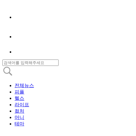
전체뉴스
피플
헬스
라이프
컬처
머니
테마