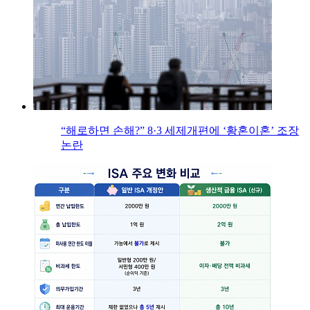
“해로하면 손해?” 8·3 세제개편에 ‘황혼이혼’ 조장
논란