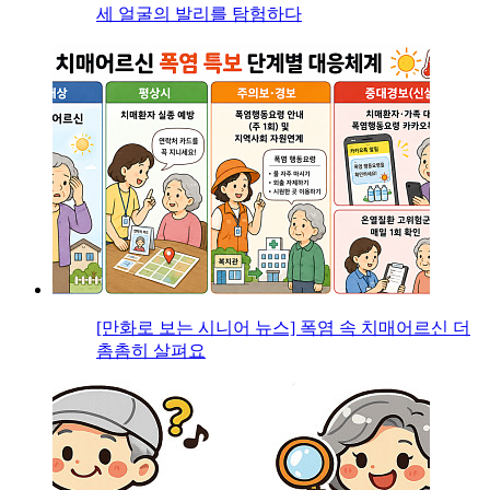
세 얼굴의 발리를 탐험하다
[만화로 보는 시니어 뉴스] 폭염 속 치매어르신 더
촘촘히 살펴요