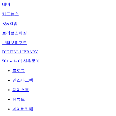
테마
카드뉴스
컷&칼럼
브라보스페셜
브라보리포트
DIGITAL LIBRARY
50+ 시니어 신춘문예
블로그
인스타그램
페이스북
유튜브
네이버카페