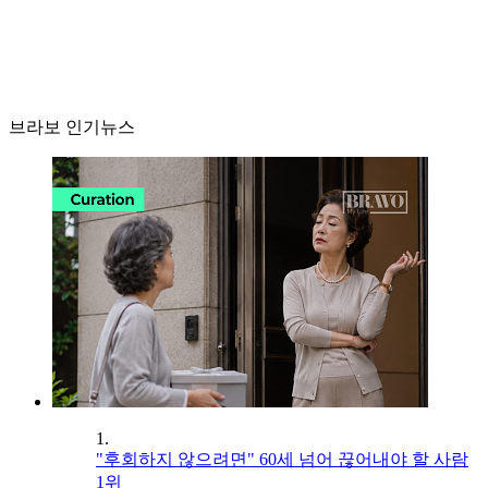
브라보 인기뉴스
1.
"후회하지 않으려면" 60세 넘어 끊어내야 할 사람
1위