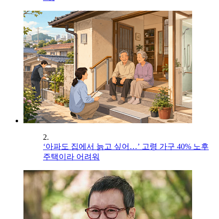
2.
‘아파도 집에서 늙고 싶어…’ 고령 가구 40% 노후
주택이라 어려워