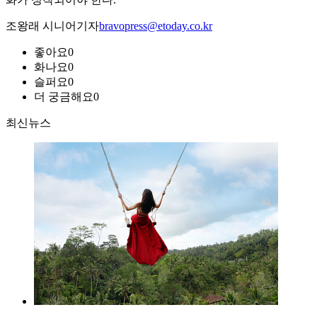
조왕래 시니어기자
bravopress@etoday.co.kr
좋아요
0
화나요
0
슬퍼요
0
더 궁금해요
0
최신뉴스