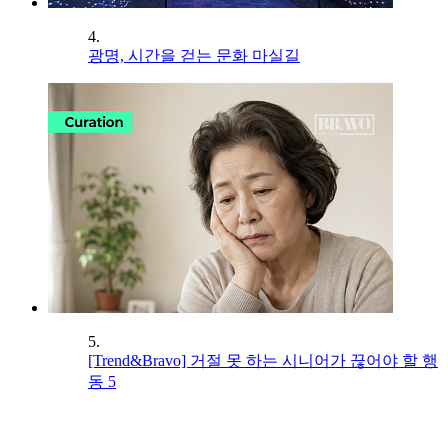
4.
광명, 시간을 걷는 문화 마실길
5.
[Trend&Bravo] 거절 못 하는 시니어가 끊어야 할 행
동 5