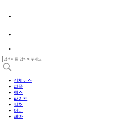
전체뉴스
피플
헬스
라이프
컬처
머니
테마