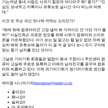
기는커녕 동네 사람도 사귀기 힘든데 어디라구 뭐? 풍기?” “인
삼도 보내주고 카톡이나 유튜브로 실시간 수다 떠느라 바쁘
대.”
이건 또 무슨 귀신 씻나락 까먹는 소리인가?
“워매 워매 컴퓨터라곤 고장 낼까 봐 가까이도 안 가던 갸가 뭘
혀?” 사실인즉슨 외로운 장모를 위해 사위가 컴퓨터와 스마트
폰을 가르쳐줬단다. 아기 보는 일 말고는 할 일도 없던 차에 열
심히 배워 유튜브에 들어가 이 글 저 글 읽다 보니 자기 구미에
맞는 풍기 남자를 만난 것이다.
그날로 기러기회 회원들은 말없이 동네 구청이나 주민센터 컴
퓨터 교실에 무료로 등록하고 미래의 남자친구를 꿈꾸며 컴퓨
터와 씨름하고 있다. 이제 외기러기회가 쌍기러기회로 변신할
날도 얼마 남지 않았다.
박미령 시니어기자
bravopress@etoday.co.kr
좋아요
0
화나요
0
슬퍼요
0
더 궁금해요
0