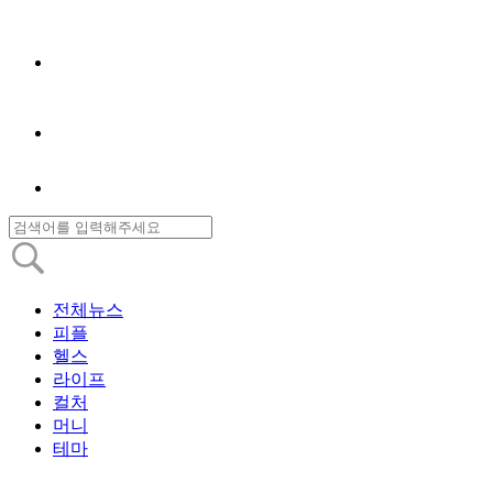
전체뉴스
피플
헬스
라이프
컬처
머니
테마