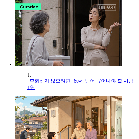
1.
"후회하지 않으려면" 60세 넘어 끊어내야 할 사람
1위