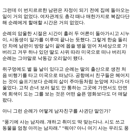
그런데 이 번지르르한 남편은 자정이 되기 전에 집에 돌아오는
일이 거의 없었다. 여자관계도 총각 때나 매한가지로 복잡다단
해 순례에게 할애할 시간은 거의 없었다.
순례의 암울한 시절은 시간이 흘러 두 어른이 돌아가시고 시누
이, 시동생이 일가를 이루며 끝나는 듯했다. 그렇게 한숨 돌리
던 차에 남편이 방랑 살이 끝에 몹쓸 병을 얻어 저세상으로 가
버리고 겨우 하나 있던 딸도 사위 따라 미국으로 떠나 버리자
순례는 그야말로 낙동강 오리알이 됐다.
쥐구멍에도 볕 들 날이 있다고 순례는 딸의 출산으로 생전 처
음 비행기를 타고 미국으로 떠났다. 공항에서 친구들은 헤어지
는 것이 슬프기보다 순례의 삶이 주마등처럼 눈앞에 지나가 더
울었다. 고작 손녀 보러 말도 안 통하는 그곳에 가면서도 만면
에 희색이 도는 그를 보는 것은 어떤 슬픈 영화보다도 더 애달
팠다.
아니 그런 순례가 어떻게 남자친구를 사귄단 말인가?
“풍기에 사는 남자래. 걔하고 취미도 딱 맞는다나. 시도 쓰고
동물을 엄청 아끼는 남자래.” “뭐야? 아니 여기 사는 우리도 풍