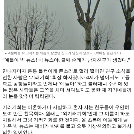
▲겨울하늘 속 고목처럼 외롭게 살았던 친구가 남친이 생겼다. (박미령 동년기자)
“얘들아 빅 뉴스! 빅 뉴스야. 글쎄 순례가 남자친구가 생겼대.”
만나자마자 온통 들썩이게 큰소리로 멀리 떨어진 친구 소식을
전한 사람은 ‘기러기회’ 회장 화자였다. 60세가 넘어서도 고등
학교 동창들이라고 언제나 ‘얘들아’ 하고 불러대니 주위에 있
는 젊은 사람들은 그쪽을 차마 쳐다보지도 못한 채 자기네들끼
리 눈을 맞추며 킥킥댄다.
기러기회는 이혼하거나 사별하고 혼자 사는 친구들이 우연히
모여 만든 친목회다. 원래는 ‘외기러기회’인데 그 이름이 하도
처절해서 그냥 기러기회로 한 것이다. 올 초봄에 이들에게 날
아온 빅 뉴스는 제비가 박씨를 물고 오듯 기상천외하고 불가사
의한 일이었다.