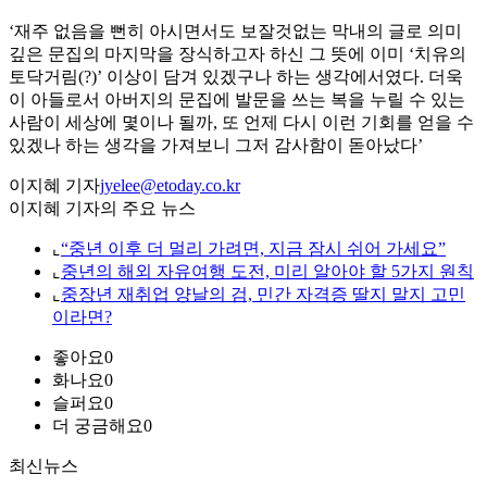
‘재주 없음을 뻔히 아시면서도 보잘것없는 막내의 글로 의미
깊은 문집의 마지막을 장식하고자 하신 그 뜻에 이미 ‘치유의
토닥거림(?)’ 이상이 담겨 있겠구나 하는 생각에서였다. 더욱
이 아들로서 아버지의 문집에 발문을 쓰는 복을 누릴 수 있는
사람이 세상에 몇이나 될까, 또 언제 다시 이런 기회를 얻을 수
있겠나 하는 생각을 가져보니 그저 감사함이 돋아났다’
이지혜 기자
jyelee@etoday.co.kr
이지혜 기자의 주요 뉴스
⌞
“중년 이후 더 멀리 가려면, 지금 잠시 쉬어 가세요”
⌞
중년의 해외 자유여행 도전, 미리 알아야 할 5가지 원칙
⌞
중장년 재취업 양날의 검, 민간 자격증 딸지 말지 고민
이라면?
좋아요
0
화나요
0
슬퍼요
0
더 궁금해요
0
최신뉴스