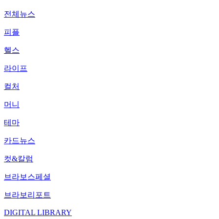
전체뉴스
피플
헬스
라이프
컬처
머니
테마
카드뉴스
컷&칼럼
브라보스페셜
브라보리포트
DIGITAL LIBRARY