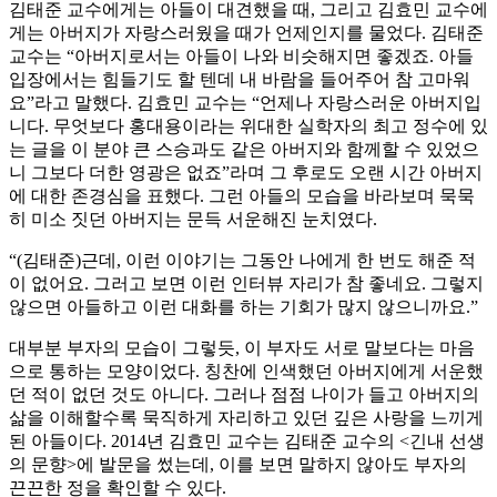
김태준 교수에게는 아들이 대견했을 때, 그리고 김효민 교수에
게는 아버지가 자랑스러웠을 때가 언제인지를 물었다. 김태준
교수는 “아버지로서는 아들이 나와 비슷해지면 좋겠죠. 아들
입장에서는 힘들기도 할 텐데 내 바람을 들어주어 참 고마워
요”라고 말했다. 김효민 교수는 “언제나 자랑스러운 아버지입
니다. 무엇보다 홍대용이라는 위대한 실학자의 최고 정수에 있
는 글을 이 분야 큰 스승과도 같은 아버지와 함께할 수 있었으
니 그보다 더한 영광은 없죠”라며 그 후로도 오랜 시간 아버지
에 대한 존경심을 표했다. 그런 아들의 모습을 바라보며 묵묵
히 미소 짓던 아버지는 문득 서운해진 눈치였다.
“(김태준)근데, 이런 이야기는 그동안 나에게 한 번도 해준 적
이 없어요. 그러고 보면 이런 인터뷰 자리가 참 좋네요. 그렇지
않으면 아들하고 이런 대화를 하는 기회가 많지 않으니까요.”
대부분 부자의 모습이 그렇듯, 이 부자도 서로 말보다는 마음
으로 통하는 모양이었다. 칭찬에 인색했던 아버지에게 서운했
던 적이 없던 것도 아니다. 그러나 점점 나이가 들고 아버지의
삶을 이해할수록 묵직하게 자리하고 있던 깊은 사랑을 느끼게
된 아들이다. 2014년 김효민 교수는 김태준 교수의 <긴내 선생
의 문향>에 발문을 썼는데, 이를 보면 말하지 않아도 부자의
끈끈한 정을 확인할 수 있다.