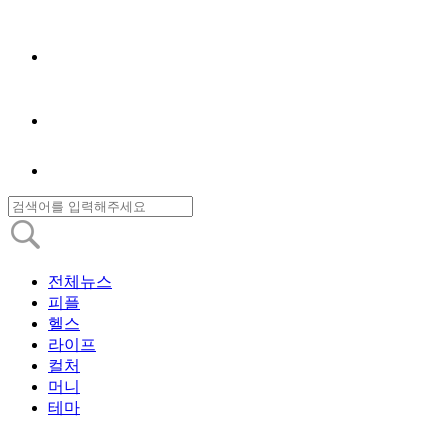
전체뉴스
피플
헬스
라이프
컬처
머니
테마