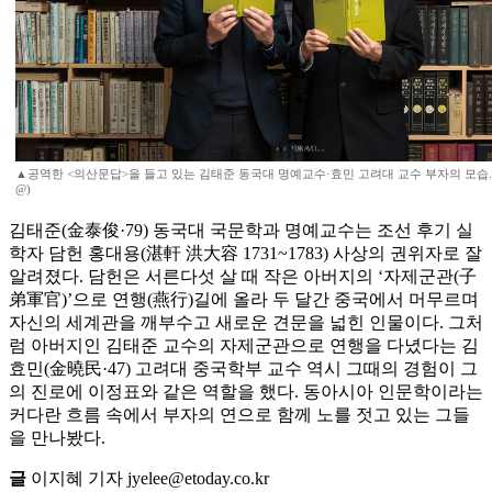
▲공역한 <의산문답>을 들고 있는 김태준 동국대 명예교수·효민 고려대 교수 부자의 모습.(이
@)
김태준(金泰俊·79) 동국대 국문학과 명예교수는 조선 후기 실
학자 담헌 홍대용(湛軒 洪大容 1731~1783) 사상의 권위자로 잘
알려졌다. 담헌은 서른다섯 살 때 작은 아버지의 ‘자제군관(子
弟軍官)’으로 연행(燕行)길에 올라 두 달간 중국에서 머무르며
자신의 세계관을 깨부수고 새로운 견문을 넓힌 인물이다. 그처
럼 아버지인 김태준 교수의 자제군관으로 연행을 다녔다는 김
효민(金曉民·47) 고려대 중국학부 교수 역시 그때의 경험이 그
의 진로에 이정표와 같은 역할을 했다. 동아시아 인문학이라는
커다란 흐름 속에서 부자의 연으로 함께 노를 젓고 있는 그들
을 만나봤다.
글
이지혜 기자 jyelee@etoday.co.kr