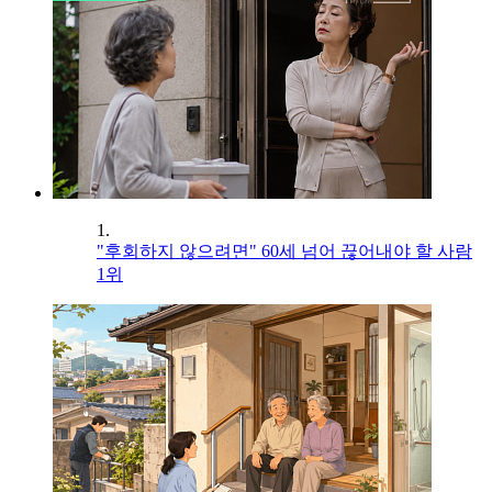
1.
"후회하지 않으려면" 60세 넘어 끊어내야 할 사람
1위