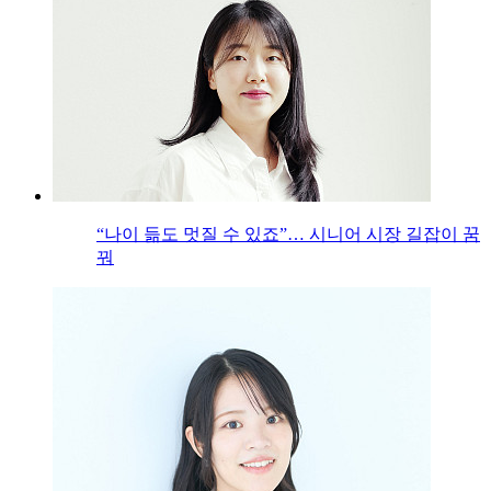
“나이 듦도 멋질 수 있죠”… 시니어 시장 길잡이 꿈
꿔