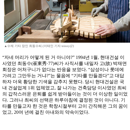
▲수제 기타 장인 최동수씨.(이태인 기자 teinny@)
“자네 머리가 어떻게 된 거 아니야?” 1994년 1월, 현대건설 이
사였던 최동수(崔東秀·77)씨가 사직서를 내밀자 고(故) 박재면
회장은 어처구니가 없다는 반응을 보였다. “삼성이나 롯데에
가려고 그만두는 거냐?”는 물음에 “기타를 만들겠다”고 대답
하자 더욱 황당한 기색을 감추지 못했다. 당시 현대건설은 국
내 건설업계 1위 업체였고, 잘 나가는 건축담당 이사였던 최씨
의 갑작스러운 은퇴를 쉽게 받아들이는 것이 더 이상한 일이었
다. 그러나 최씨의 선택은 하루아침에 결정된 것이 아니다. 기
타를 만들고자 한 것은 학창시절부터 고이 간직해온 그의 꿈이
었고, 20여 년에 걸친 아내와의 약속이었다.