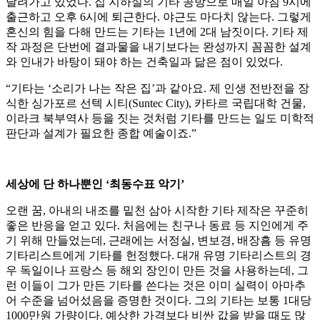
달려가고 있었다. 집 지하실의 기타 공방으로 매일 아침 9시에
출근하고 오후 6시에 퇴근한다. 야근도 마다치 않는다. 그렇게
혼신의 힘을 다해 만드는 기타는 1년에 2대 남짓이다. 기타 제
작 과정은 단번에 결과물을 내기보다는 완성까지 꼼꼼한 설계
와 인내가 바탕이 돼야 하는 건축일과 닮은 점이 있었다.
“기타는 ‘소리가 나는 작은 집’과 같아요. 제 인생 전반전을 장
식한 싱가포르 선텍 시티(Suntec City), 카타르 국립대학 건물,
이라크 북부역사 등을 짓는 것처럼 기타를 만드는 일도 미학적
판단과 설계가 필요한 종합 예술이죠.”
세상에 단 하나뿐인 ‘최동수표 악기’
오랜 꿈, 아내의 내조를 밑천 삼아 시작한 기타 제작은 꾸준히
좋은 반응을 얻고 있다. 처음에는 친구나 동료 등 지인에게 주
기 위해 만들었는데, 근래에는 서정실, 변보경, 배장흠 등 유명
기타리스트에게 기타를 헌정했다. 대개 유명 기타리스트의 경
우 독일이나 프랑스 등 해외 장인이 만든 것을 사용하는데, 그
런 이들이 그가 만든 기타를 쓴다는 것은 이미 실력이 아마추
어 수준을 넘어섰음을 증명한 것이다. 그의 기타는 보통 1대당
1000만원 가량이다. 예상한 가격보다 비싼 값을 받을 때도 많