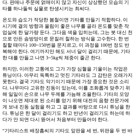
다. 판매나 주문에 얽매이지 않고 자신이 상상했던 모습의 기
타를 하나둘씩 실물로 탄생시키는 최씨다.
온도와 습도가 적당한 봄철이면 기타를 만들기 적합하다. 이
시기에 결의 방향과 울림이 좋은 나무를 골라 온도를 맞춘 작
업실에 한 달가량 둔다. 그다음 색을 입히는데, 그는 붓 대신 천
으로 만든 솜방망이로 문질러 칠하는 방식을 고수한다. 한 번
칠할 때마다 100~150번을 문지르고, 이 과정을 100번 정도 반
복해야 한다. 여기까지만 해도 서너 달이 걸리기 때문에, 기타
한 대를 만들고 나면 3~5kg씩 체중이 줄곤 한다.
하지만, 이러한 고통에도 그가 가장 심혈을 기울이는 작업은
튜닝이다. 아무리 독특하고 멋진 기타라도 그 감탄은 오래가지
못한다. 결국 기타도 악기이기 때문에 가장 중요한 것은 소리
다. 나무마다 고유한 진동이 있는데, 이를 조화롭게 맞추기 위
해 일일이 손으로 나무 두께를 가늠해 조율한다. 기타의 모양
이 나오면 제대로 된 소리를 얻기 위해 대전의 음향 전문가에
게 보내 진동 실험을 하고 그 결과를 바탕으로 다시 튜닝을 한
다. 튜닝은 한 달이 걸리기도 하고 반년이 걸리기도 하는데 하
다가 안 되면 다시 뜯어서 처음부터 만들어야 한다.
“기타리스트 배장흠씨의 기타도 앞판을 세 번, 뒤판을 두 번 바