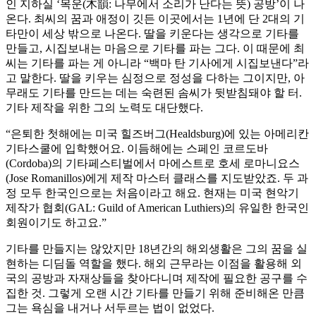
인 지하실 ‘목운(木韻: 나무에서 소리가 난다는 뜻) 공방’이 나
온다. 최씨의 꿈과 애정이 깃든 이곳에서는 1년에 단 2대의 기
타만이 세상 밖으로 나온다. 딸을 키운다는 생각으로 기타를
만들고, 시집보내는 마음으로 기타를 파는 그다. 이 때문에 최
씨는 기타를 파는 게 아니라 “백마 탄 기사에게 시집보낸다”라
고 말한다. 딸을 키우는 심정으로 정성을 다하는 그이지만, 아
무래도 기타를 만드는 데는 숙련된 솜씨가 뒷받침돼야 할 터.
기타 제작을 위한 그의 노력도 대단했다.
“은퇴한 첫해에는 미국 힐즈버그(Healdsburg)에 있는 아메리칸
기타스쿨에 입학했어요. 이듬해에는 스페인 코르도바
(Cordoba)의 기타페스티벌에서 마에스트로 호세 로마니요스
(Jose Romanillos)에게 제작 마스터 클래스를 지도받았죠. 두 과
정 모두 한국인으로는 처음이라고 해요. 현재는 미국 현악기
제작가 협회(GAL: Guild of American Luthiers)의 유일한 한국인
회원이기도 하고요.”
기타를 만들지는 않았지만 18년간의 해외생활은 그의 꿈을 실
현하는 디딤돌 역할을 했다. 해외 근무라는 이점을 활용해 외
국의 공방과 자재상들을 찾아다니며 제작에 필요한 공구를 수
집한 것. 그렇게 오랜 시간 기타를 만들기 위해 준비해온 만큼
그는 욕심을 내거나 서두르는 법이 없었다.