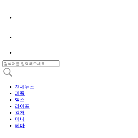
전체뉴스
피플
헬스
라이프
컬처
머니
테마