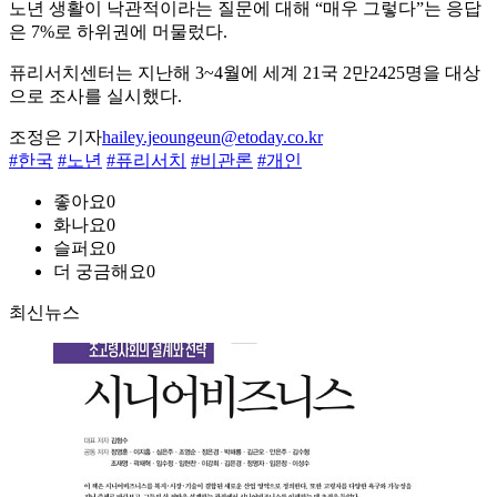
노년 생활이 낙관적이라는 질문에 대해 “매우 그렇다”는 응답
은 7%로 하위권에 머물렀다.
퓨리서치센터는 지난해 3~4월에 세계 21국 2만2425명을 대상
으로 조사를 실시했다.
조정은 기자
hailey.jeoungeun@etoday.co.kr
#한국
#노년
#퓨리서치
#비관론
#개인
좋아요
0
화나요
0
슬퍼요
0
더 궁금해요
0
최신뉴스