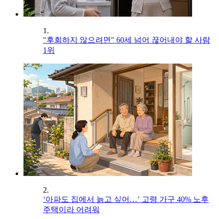
1.
"후회하지 않으려면" 60세 넘어 끊어내야 할 사람
1위
2.
‘아파도 집에서 늙고 싶어…’ 고령 가구 40% 노후
주택이라 어려워