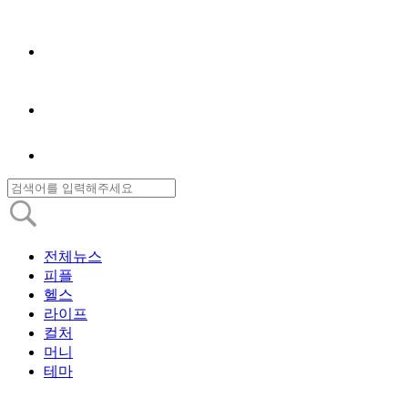
전체뉴스
피플
헬스
라이프
컬처
머니
테마