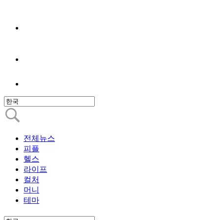
전체뉴스
피플
헬스
라이프
컬처
머니
테마