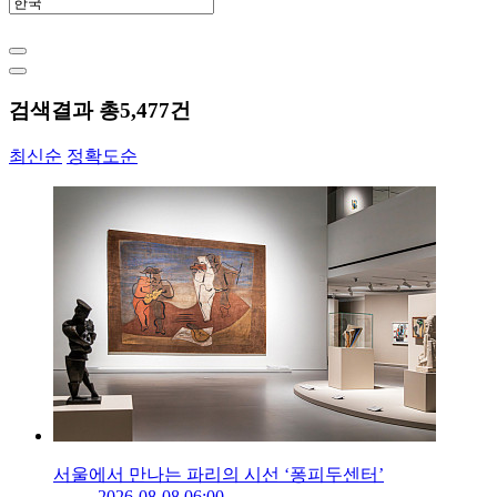
검색결과 총
5,477
건
최신순
정확도순
서울에서 만나는 파리의 시선 ‘퐁피두센터’
2026-08-08 06:00