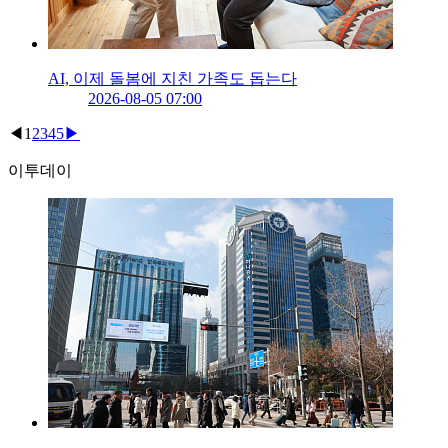
AI, 이제 돌봄에 지친 가족도 돕는다
2026-08-05 07:00
◀
1
2
3
4
5
▶
이투데이