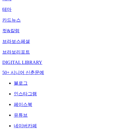
테마
카드뉴스
컷&칼럼
브라보스페셜
브라보리포트
DIGITAL LIBRARY
50+ 시니어 신춘문예
블로그
인스타그램
페이스북
유튜브
네이버카페