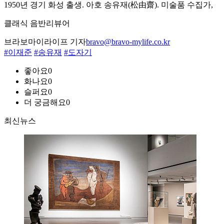
1950년 경기 화성 출생. 아호 송유재(松由齋). 미술품 수집가,
클래식 음반리뷰어
브라보마이라이프 기자
bravo@bravo-mylife.co.kr
#이재준
#송유재
#도자기
좋아요
0
화나요
0
슬퍼요
0
더 궁금해요
0
최신뉴스