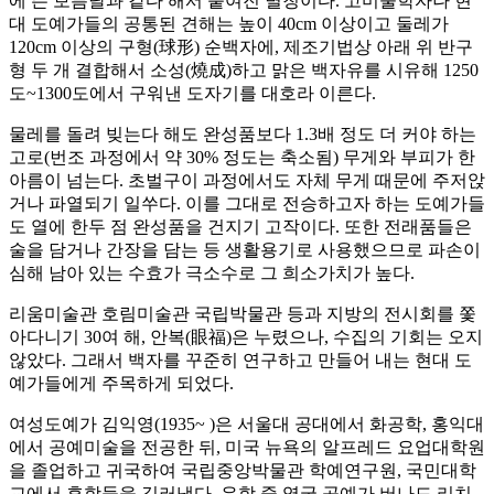
에 뜬 보름달과 같다 해서 붙여진 별칭이다. 고미술학자나 현
대 도예가들의 공통된 견해는 높이 40cm 이상이고 둘레가
120cm 이상의 구형(球形) 순백자에, 제조기법상 아래 위 반구
형 두 개 결합해서 소성(燒成)하고 맑은 백자유를 시유해 1250
도~1300도에서 구워낸 도자기를 대호라 이른다.
물레를 돌려 빚는다 해도 완성품보다 1.3배 정도 더 커야 하는
고로(번조 과정에서 약 30% 정도는 축소됨) 무게와 부피가 한
아름이 넘는다. 초벌구이 과정에서도 자체 무게 때문에 주저앉
거나 파열되기 일쑤다. 이를 그대로 전승하고자 하는 도예가들
도 열에 한두 점 완성품을 건지기 고작이다. 또한 전래품들은
술을 담거나 간장을 담는 등 생활용기로 사용했으므로 파손이
심해 남아 있는 수효가 극소수로 그 희소가치가 높다.
리움미술관 호림미술관 국립박물관 등과 지방의 전시회를 쫓
아다니기 30여 해, 안복(眼福)은 누렸으나, 수집의 기회는 오지
않았다. 그래서 백자를 꾸준히 연구하고 만들어 내는 현대 도
예가들에게 주목하게 되었다.
여성도예가 김익영(1935~ )은 서울대 공대에서 화공학, 홍익대
에서 공예미술을 전공한 뒤, 미국 뉴욕의 알프레드 요업대학원
을 졸업하고 귀국하여 국립중앙박물관 학예연구원, 국민대학
교에서 후학들을 길러냈다. 유학 중 영국 공예가 버나드 리치