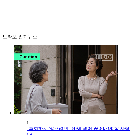
브라보 인기뉴스
1.
"후회하지 않으려면" 60세 넘어 끊어내야 할 사람
1위