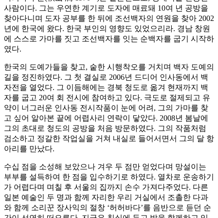
사람이다. 그는 우연한 계기로 도자에 매료돼 10여 년 공방을
찾아다니며 도자 공부를 한 뒤에 조선백자의 연원을 찾아 2002
년에 한국에 왔다. 한국 부인의 영향도 있었으리라. 경남 창원
에 스스로 가마를 짓고 조선백자를 잇는 순백자를 굽기 시작하
였다.
한국의 도예가들을 찾고, 숱한 시행착오를 거치며 백자 도예의
길을 정진하였다. 그 첫 결실로 2006년 드디어 인사동에서 백
자전을 열었다. 그 이듬해에는 경북 청도로 옮겨 현재까지 백
자를 굽고 20여 회 전시에 참여하고 있다. 극도로 절제되고 유
약이 너그러운 인사동 전시작품이 눈에 어려, 그의 가마를 찾
고 싶어 알아본 끝에 어렵사리 연락이 닿았다. 2008년 봄날에
그의 초대로 청도의 공방을 처음 방문하였다. 그의 작품처럼
검소하고 정갈한 작업실을 거쳐 내실로 들어서면서 그의 달 항
아리를 만났다.
수십 점을 소성해 보았으나 겨우 두 점만 얻었다며 망설이는
부부를 설득하여 한 점을 입수하기로 하였다. 열차로 운송하기
가 어렵다며 며칠 후 서울의 집까지 손수 가져다주었다. 다른
일본 예술인 두 명과 함께 자리한 우리 거실에서 조촐한 다과
와 함께 소리꾼 장사익의 절창 ‘허허바다’를 음반으로 듣던 순
간이 선연히 떠오른다. 지금은 침실에 두고 밤을 함께하고 있