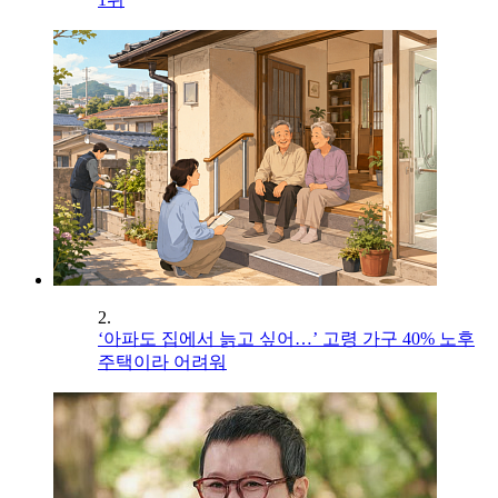
2.
‘아파도 집에서 늙고 싶어…’ 고령 가구 40% 노후
주택이라 어려워