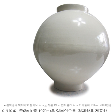
▲김익영의 백자대호 높이50.7cm,굽지름 19cm 입지름22.4cm 허리둘레 150cm. 2003년경
아키야마 준(秋山 潤·1970~ )은 일본인으로, 경제학을 전공한