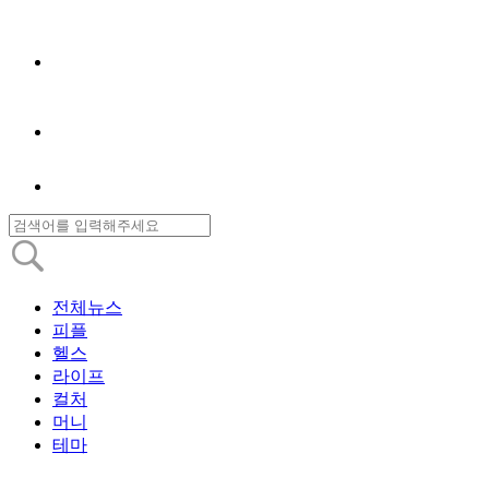
전체뉴스
피플
헬스
라이프
컬처
머니
테마