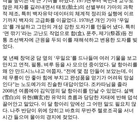
격을 높이는 데 큰 기여를 하였다. 1975년부터 국민대 교수로
많은 제자를 길러내면서 태토(胎土)의 선별부터 가마의 과학
적 제조, 특히 백자유약 데이터의 체계적 정리와 실행에 이르
기까지 백자의 고급화를 이끌었다. 1978년 개인 가마 ‘우일
요’를 개설하고 그만의 개성 강한 도자기를 만들어 냈다. 특히
‘면 깎기’라는 고난도 작업으로 합(盒), 푼주, 제기(祭器)등 전
통 조선백자에 근원을 두되 이를 재해석하고 변용한 도자를 빚
었다.
몇 년째 창덕궁 담 옆의 ‘우일요’를 드나들며 여러 기물을 보고
만지고 연적, 필통, 벼루 등을 사 모으던 중이었다. 달 항아리를
왜 안 만드시느냐고 여쭙자, “전에 몇 점 만들어 보았는데, 이
제 무릎이 안 좋아 힘에 부치고 완성품을 얻기가 어려워 망설
인다”는 노도예가의 진솔한 대답이었다. 조카따님을 졸라
2008년 여름에야 김익영의 달 항아리를 만날 수 있었다. 설백
(雪白)의 유현(幽玄)한 유약의 흐름과 당당한 자태에 반해 덥석
끌어안고 말았다. 이 달 항아리 앞에선 그 어떤 말도 필요치 않
다. 나주 반닫이 위에 앉히고 바흐의 무반주 첼로조곡을 서너
시간 들으며 몰아의 경지에 젖었다.