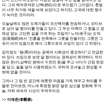
다. 그의 백자유약은 난백(卵白)으로 부드럽기 그지없다. 흰빛
이 너무 차가워 색을 바꿔 보았다고 하지만, 고국에 대한 향수
가 녹아든 것이리라.
오늘날에도 많은 도예가들이 조선백자를 전승하거나, 모티브
로 삼아 달 항아리를 만들고 있다. 그 무슨 마력이 그 힘들고 경
제성 없는 고단한 길을 가게 하는 것일까? 노자(老子)는 도덕
경(道德經)에서 ‘진흙을 반죽해서 그릇을 만들지만, 그릇은 그
속이 비어 있음으로 해서 그릇으로의 쓰임이 있다’고 하였다.
김익영도 “용(用)이라는 공예의 사회성이 중요하다”고 언급한
바 있다. 쓰임으로 보면 달 항아리는 경제성이 취약하다. 적지
않은 돈(이,삼백만 원에서 수천만 원)을 주고 사다가 간장 된장
을 담고, 술을 담아 사용하겠는가. 귀하게 모셔놓고 완상할 수
밖에 없을 것이다.
그러나 그 텅 빈 공간에 애틋한 마음을 가득 채우고 허리를 두
팔로 안아보면, 어느새 휘영청 밝은 달은 심신을 정화해 주거
늘, 어찌 세속의 시선이 두려우리요.
>> 이재준(李載俊)