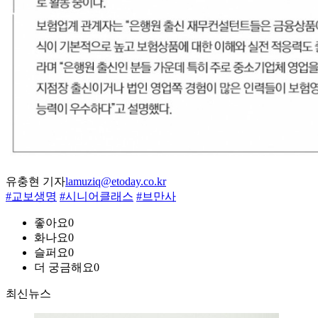
유충현 기자
lamuziq@etoday.co.kr
#교보생명
#시니어클래스
#브만사
좋아요
0
화나요
0
슬퍼요
0
더 궁금해요
0
최신뉴스