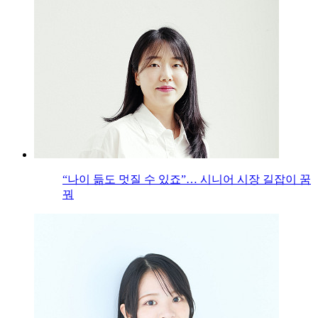
“나이 듦도 멋질 수 있죠”… 시니어 시장 길잡이 꿈
꿔