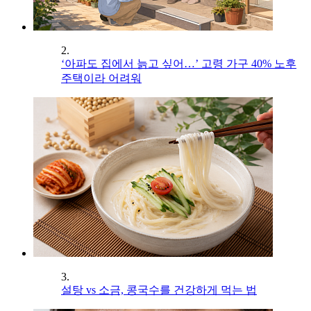
2.
‘아파도 집에서 늙고 싶어…’ 고령 가구 40% 노후
주택이라 어려워
3.
설탕 vs 소금, 콩국수를 건강하게 먹는 법