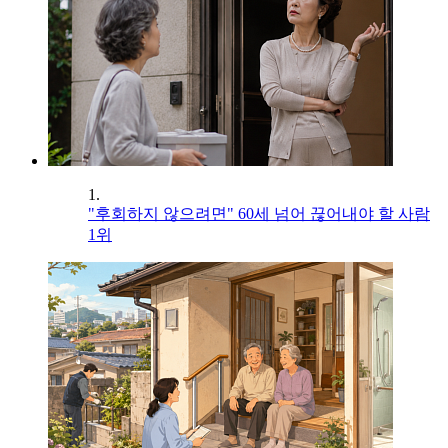
1.
"후회하지 않으려면" 60세 넘어 끊어내야 할 사람
1위