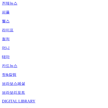
전체뉴스
피플
헬스
라이프
컬처
머니
테마
카드뉴스
컷&칼럼
브라보스페셜
브라보리포트
DIGITAL LIBRARY