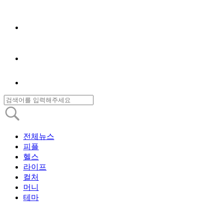
전체뉴스
피플
헬스
라이프
컬처
머니
테마