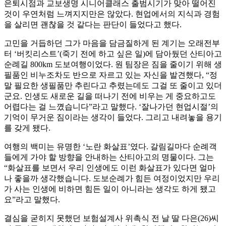
은퇴시점과 교보생명 시니어클래스 출범시기가 맞아 떨어진
것이 우연처럼 느껴지지만은 않았다. 현업에서의 지식과 경험
을 살리면 괜찮을 것 같다는 판단이 들었다고 했다.
고민을 거듭하던 그가 마음을 담금질하게 된 계기는 오래전부
터 ‘버킷리스트’(죽기 전에 하고 싶은 일)에 담아뒀던 산티아고
순례길 800km 도보여행이었다. 원 팀장은 짐을 줄이기 위해 생
필품인 비누조차도 반으로 자르고 있는 자신을 발견했다, “정
말 필요한 생필품만 추린다고 추렸는데도 그걸 또 줄이고 있더
군요. 인생도 새로운 길을 떠나기 전에 비우는 게 중요하고도
어렵다는 걸 느꼈습니다”라고 말했다. ‘잘나가던 현업시절’의
기억이 무거운 짐이라는 생각이 들었다. 그리고 내려놓을 용기
를 갖게 됐다.
여행의 백미는 유명한 ‘노란 화살표’였다. 갈림길마다 순례객
들에게 가야 할 방향을 안내하는 산티아고의 명물이다. 그는
“화살표를 보면서 우리 인생에도 이런 화살표가 있다면 얼마
나 좋을까 생각했습니다. 도보순례가 힘든 여정이었지만 우리
가 사는 인생에 비하면 힘든 일이 아니라는 생각도 하게 됐고
요”라고 말했다.
결심을 굳히지 못했던 보험설계사 위촉식 전 날 딸 다은(26)씨