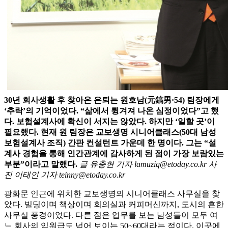
30년 회사생활 후 찾아온 은퇴는 원호남(元鎬男·54) 팀장에게
‘추락’의 기억이었다. “삶에서 튕겨져 나온 심정이었다”고 했
다. 보험설계사에 확신이 서지는 않았다. 하지만 ‘일할 곳’이
필요했다. 현재 원 팀장은 교보생명 시니어클래스(50대 남성
보험설계사 조직) 간판 컨설턴트 가운데 한 명이다. 그는 “설
계사 경험을 통해 인간관계에 감사하게 된 점이 가장 보람있는
부분”이라고 말했다.
글 유충현 기자 lamuziq@etoday.co.kr 사
진 이태인 기자 teinny@etoday.co.kr
광화문 인근에 위치한 교보생명의 시니어클래스 사무실을 찾
았다. 빌딩이며 책상이며 회의실과 커피머신까지, 도시의 흔한
사무실 풍경이었다. 다른 점은 업무를 보는 남성들이 모두 여
느 회사의 임원급도 넘어 보이는 50~60대라는 점이다. 이곳에