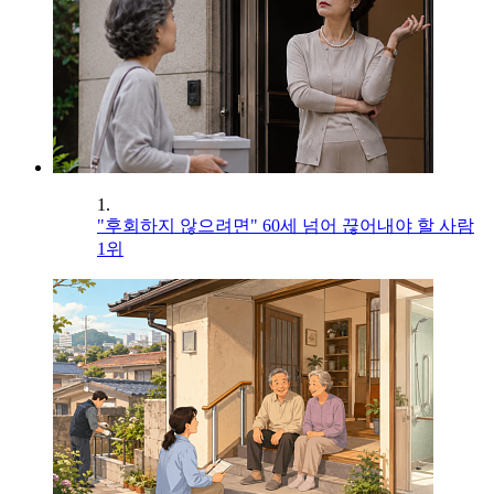
1.
"후회하지 않으려면" 60세 넘어 끊어내야 할 사람
1위