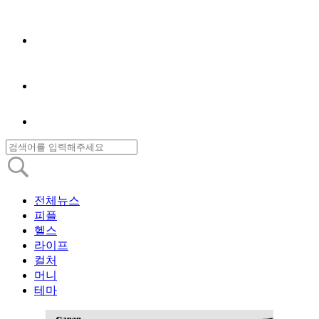
전체뉴스
피플
헬스
라이프
컬처
머니
테마