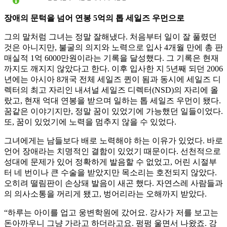
장애의 문턱을 넘어 연봉 5억의 톱 세일즈 우먼으로
그의 말처럼 그녀는 정말 잘해냈다. 처음부터 일이 잘 풀렸던
것은 아니지만, 불굴의 의지와 노력으로 입사 4개월 만에 총 판
매실적 1억 6000만원이라는 기록을 달성했다. 그 기록은 현재
까지도 깨지지 않았다고 한다. 이후 입사한 지 5년째 되던 2006
년에는 아시아 8개국 전체 세일즈 퀸이 됨과 동시에 세일즈 디
렉터의 최고 자리인 내셔널 세일즈 디렉터(NSD)의 자리에 올
랐고, 현재 억대 연봉을 받으며 일하는 톱 세일즈 우먼이 됐다.
꿈같은 이야기지만, 정말 꿈이 있었기에 가능했던 일들이었다.
또, 꿈이 있었기에 노력을 멈추지 않을 수 있었다.
그녀에게는 남들보다 배로 노력해야 하는 이유가 있었다. 바로
언어 장애라는 치명적인 결함이 있었기 때문이다. 선천적으로
성대에 문제가 있어 정확하게 발음할 수 없었고, 어린 시절부
터 네 번이나 큰 수술을 받았지만 목소리는 호전되지 않았다.
오히려 떨림판이 손상돼 발음이 새곤 했다. 자연스레 사람들과
의 의사소통을 꺼리게 됐고, 벙어리라는 오해까지 받았다.
“하루는 아이를 업고 웅변학원에 갔어요. 강사가 저를 보고는
돈아까우니 그냥 가라고 하더라고요. 펑펑 울면서 나왔죠. 강