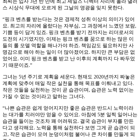
최씨는 입사 3년 반 만에 최고 세일즈 디렉터 자리에 올라 댈러
스 시상식 무대에 오르게 된 그날의 영광을 잊지 못한다.
“핑크 벤츠를 받는다는 것은 경제적 성취 이상의 의미가 있어
요. 최고의 자리에 올랐다는 자부심, 그 과정에서 느꼈던 보람,
기쁨 등이 담겨 있죠. 핑크 벤츠를 받기 전까지는 리더로서의
도전의 시기였지만, 이제는 핑크 벤츠를 꿈으로 하는 많은 이
들의 롤 모델 역할을 해나가야 하죠. 책임감도 필요하지만 사
명감으로 해야 하는 일이 더 많아졌어요. 하지만 큰 부담은 없
었어요. 이미 핑크 벤츠를 받고 난 이후의 계획까지 다 짜두었
기 때문이죠.”
그녀는 5년 주기로 계획을 세운다. 현재도 2020년까지 짜놓은
계획에 맞추어 매일 작은 실천을 통해 목표를 이뤄내고 있다.
작은 것들을 실천하는 것이 곧 습관이며, 습관은 노력 없이는
가질 수 없는 것이라고 말하는 그녀다.
“나쁜 습관은 쉽게 얻어지지만 좋은 습관은 반드시 노력이라
는 대가를 치러야만 얻을 수 있어요. 아침에 5분 일찍 일어나는
습관을 들이는 것조차 꽤 어려워요. 결국 습관이 부자를 만든
다고 생각해요. 노력을 통해 실천하다 보면 그게 곧 습관이 되
고, 작은 습관이 모여 눈덩이처럼 불어나 큰 차이를 만들게 되