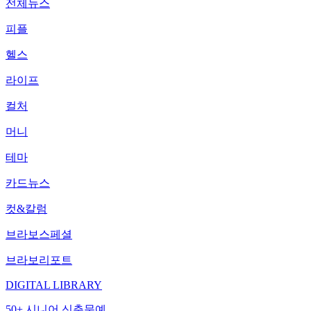
전체뉴스
피플
헬스
라이프
컬처
머니
테마
카드뉴스
컷&칼럼
브라보스페셜
브라보리포트
DIGITAL LIBRARY
50+ 시니어 신춘문예