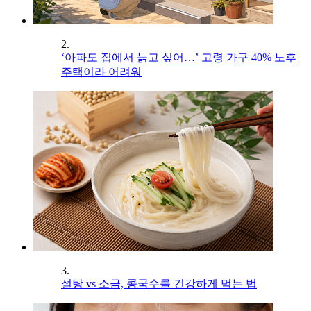
2.
‘아파도 집에서 늙고 싶어…’ 고령 가구 40% 노후
주택이라 어려워
3.
설탕 vs 소금, 콩국수를 건강하게 먹는 법