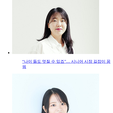
“나이 듦도 멋질 수 있죠”… 시니어 시장 길잡이 꿈
꿔