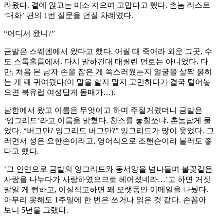
라왔다. 곁에 앉고는 미소 지으며 고맙다고 했다. 촌놈 리스트
‘대화’ 편의 1번 질문을 던질 차례였다.
“어디서 왔니?”
금발은 스웨덴에서 왔다고 했다. 어릴 때 죽어라 외운 그곳, 수
도 스톡홀름에서. 다시 말하건대 매릴린 먼로는 아니었다. 다
만, 처음 본 남자 손을 잡은 게 쑥스러웠는지 얼굴을 살짝 붉히
는 게 꽤 귀여웠다(이 말을 할지 말지 고민하다가 결국 털어놓
으면 북유럽 여성답게 몸매가…).
남한에서 왔고 이름은 무엇이고 하며 주절거렸더니 금발은
‘잉그리드’라고 이름을 밝혔다. 찬스를 놓칠쏘냐. 촌놈답게 물
었다. “버그만? 잉그리드 버그만?” 잉그리드가 많이 웃었다. 그
러면서 성은 요한손이라고, 영어식으로 조핸슨이라 불러도 좋
다고 했다.
‘그 인연으로 금발의 잉그리드와 동서양을 넘나들며 불꽃같은
사랑을 나누다가 사랑하였으므로 헤어졌네라…’고 하면 거짓
말일 게 뻔하고, 이실직고하면 꽤 오랫동안 이메일을 나눴다.
아무리 못해도 1주일에 한 번은 쓰거나 읽은 것 같다. 손꼽아
보니 5년을 그랬다.