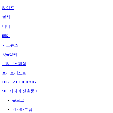
라이프
컬처
머니
테마
카드뉴스
컷&칼럼
브라보스페셜
브라보리포트
DIGITAL LIBRARY
50+ 시니어 신춘문예
블로그
인스타그램