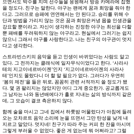
으면서도 박수를 치며 선수들을 응원해서 방송 카메라에 잡혔
을 정도다. 친구는 말한다. 야구는 팬에게 꿈과 희망을 줘야 한
다고. 그러므로 승패에 연연해서는 안 된다고. 승리를 위해 수
단과 방법을 가리지 않는 것은 꿈과 희망은커녕 몹쓸 인생관을
강요할 뿐이라고. 자신이 생각하는 진정한 야구는 최선을 다할
뿐 패배를 두려워하지 않는 야구라고. 현실에서 그러기는 쉽지
않으니 그래서 야구를 사랑한다고. 나는 친구의 야구관이 멋지
다고 생각한다.
스트라빈스키의 음악을 듣고 인생이 바뀌었다는 사람도 알고
있다. 그 전까지는 클래식에 일자무식이었다고 한다. ‘사라사
테의 지고이네르바이젠’인지 ‘지고이네르바이젠의 사라사
테’인지도 몰랐다니 더 할 말 필요가 없다. 그러다가 우연히
‘봄의 제전’을 들은 뒤로, 꼼꼼히 관련 서적까지 쓸 정도가 됐
다. 몇 권 팔리지는 않았지만 어디 그게 중요한가. 공교롭게도
그 남자는 나와 동년배에다가 홀로 지내는 삶의 방식까지 같은
데, 그 모습이 결코 측은하지 않다.
함께 술을 마시고 그네 집에서 하룻밤 머물렀다가 아침에 들려
오는 모차르트 음악 소리에 눈을 뜨면서 그만 탄성을 낮게 내
지르고 말았다. 멋지네! 친구가 따라 주는 커피 한 잔을 마시며
그렇게 부러울 수 없었다. 좋은 게 없는데 뭐 어쩌라고? 그럴