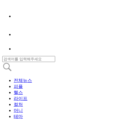
전체뉴스
피플
헬스
라이프
컬처
머니
테마