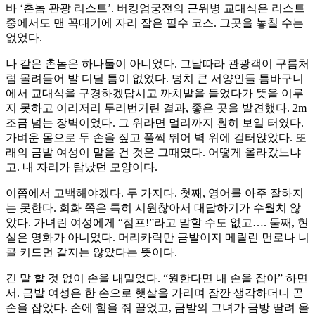
바 ‘촌놈 관광 리스트’. 버킹엄궁전의 근위병 교대식은 리스트
중에서도 맨 꼭대기에 자리 잡은 필수 코스. 그곳을 놓칠 수는
없었다.
나 같은 촌놈은 하나둘이 아니었다. 그날따라 관광객이 구름처
럼 몰려들어 발 디딜 틈이 없었다. 덩치 큰 서양인들 틈바구니
에서 교대식을 구경하겠답시고 까치발을 들었다가 뜻을 이루
지 못하고 이리저리 두리번거린 결과, 좋은 곳을 발견했다. 2m
조금 넘는 장벽이었다. 그 위라면 멀리까지 훤히 보일 터였다.
가벼운 몸으로 두 손을 짚고 풀쩍 뛰어 벽 위에 걸터앉았다. 또
래의 금발 여성이 말을 건 것은 그때였다. 어떻게 올라갔느냐
고. 내 자리가 탐났던 모양이다.
이쯤에서 고백해야겠다. 두 가지다. 첫째, 영어를 아주 잘하지
는 못한다. 회화 쪽은 특히 시원찮아서 대답하기가 수월치 않
았다. 가녀린 여성에게 “점프!”라고 말할 수도 없고…. 둘째, 현
실은 영화가 아니었다. 머리카락만 금발이지 메릴린 먼로나 니
콜 키드먼 같지는 않았다는 뜻이다.
긴 말 할 것 없이 손을 내밀었다. “원한다면 내 손을 잡아” 하면
서. 금발 여성은 한 손으로 햇살을 가리며 잠깐 생각하더니 곧
손을 잡았다. 손에 힘을 줘 끌었고, 금발의 그녀가 금방 딸려 올