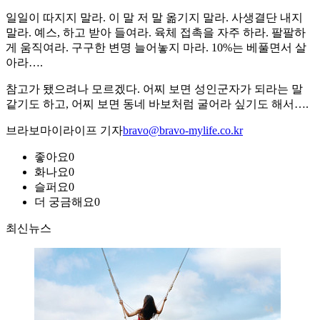
일일이 따지지 말라. 이 말 저 말 옮기지 말라. 사생결단 내지
말라. 예스, 하고 받아 들여라. 육체 접촉을 자주 하라. 팔팔하
게 움직여라. 구구한 변명 늘어놓지 마라. 10%는 베풀면서 살
아라….
참고가 됐으려나 모르겠다. 어찌 보면 성인군자가 되라는 말
같기도 하고, 어찌 보면 동네 바보처럼 굴어라 싶기도 해서….
브라보마이라이프 기자
bravo@bravo-mylife.co.kr
좋아요
0
화나요
0
슬퍼요
0
더 궁금해요
0
최신뉴스