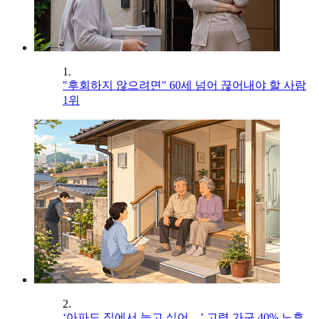
1.
"후회하지 않으려면" 60세 넘어 끊어내야 할 사람
1위
2.
‘아파도 집에서 늙고 싶어…’ 고령 가구 40% 노후