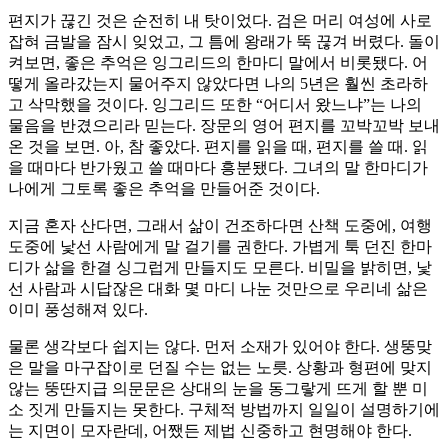
편지가 끊긴 것은 순전히 내 탓이었다. 검은 머리 여성에 사로
잡혀 금발을 잠시 잊었고, 그 틈에 왕래가 뚝 끊겨 버렸다. 돌이
켜보면, 좋은 추억은 잉그리드의 한마디 말에서 비롯됐다. 어
떻게 올라갔는지 물어주지 않았다면 나의 5년은 훨씬 초라하
고 삭막했을 것이다. 잉그리드 또한 “어디서 왔느냐”는 나의
물음을 반겼으리라 믿는다. 장문의 영어 편지를 꼬박꼬박 보내
온 것을 보면. 아, 참 좋았다. 편지를 읽을 때, 편지를 쓸 때. 읽
을 때마다 반가웠고 쓸 때마다 흥분됐다. 그녀의 말 한마디가
나에게 그토록 좋은 추억을 만들어준 것이다.
지금 혼자 산다면, 그래서 삶이 건조하다면 산책 도중에, 여행
도중에 낯선 사람에게 말 걸기를 권한다. 가볍게 툭 던진 한마
디가 삶을 한결 싱그럽게 만들지도 모른다. 비밀을 밝히면, 낯
선 사람과 시답잖은 대화 몇 마디 나눈 것만으로 우리네 삶은
이미 풍성해져 있다.
물론 생각보다 쉽지는 않다. 먼저 소재가 있어야 한다. 생뚱맞
은 말을 마구잡이로 던질 수는 없는 노릇. 상황과 형편에 맞지
않는 뚱딴지급 의문문은 상대의 눈을 동그랗게 뜨게 할 뿐 미
소 짓게 만들지는 못한다. 구체적 방법까지 일일이 설명하기에
는 지면이 모자란데, 어쨌든 제법 신중하고 현명해야 한다.