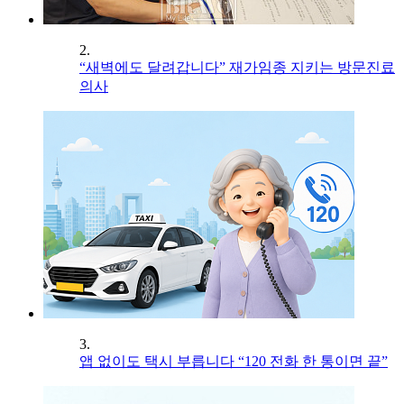
2.
“새벽에도 달려갑니다” 재가임종 지키는 방문진료
의사
3.
앱 없이도 택시 부릅니다 “120 전화 한 통이면 끝”