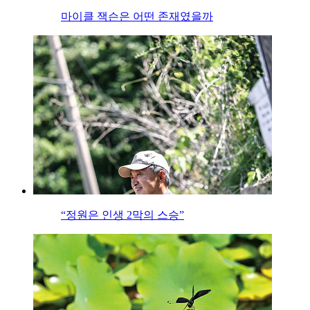
마이클 잭슨은 어떤 존재였을까
“정원은 인생 2막의 스승”