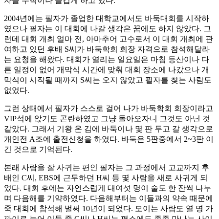
자를 무척이나 즐겁게 하고 있다.
2004년에는 필자가 졸업한 대학교에서도 바둑대회를 시작하
였으나 필자는 이 대회에 나갈 생각은 꿈에도 하지 않았다. 그
런데 대회 개최 얼마 전, 아마추어 고수로서 이 대회 개최에 관
여하고 있던 후배 S씨가 바둑학회 회장 자격으로 참석해달라
는 요청을 해왔다. 대회가 열리는 일요일은 마침 등산이나 다
른 일정이 없어 개막식 시간에 맞춰 대회 장소에 나갔으나 개
막식이 시작될 때까지 S씨는 오지 않았고 필자를 찾는 사람도
없었다.
그런 상태에서 필자가 스스로 걸어 나가 바둑학회 회장이라고
VIP석에 앉기도 곤란하였고 그냥 돌아오자니 그것도 아닌 것
같았다. 그래서 기왕 온 김에 바둑이나 몇 판 두고 갈 생각으로
개인전 A조에 출전신청을 하였다. 바둑은 5판중에서 2~3판 이
긴 것으로 기억된다.
본래 사람을 잘 사귀는 편인 필자는 그 과정에서 고교까지 후
배인 C씨, EBS에 근무하던 H씨 등 몇 사람을 새로 사귀게 되
었다. 대회 후에는 자연스럽게 대여섯 명이 술도 한 잔씩 나누
며 다음해를 기약하였다. 다음해부터는 이들과의 약속 때문에
죽 대회에 참석해 벌써 10년이 되었다. 모이는 사람도 열 명 가
까이로 늘어 이들 중 C씨나 H씨는 평소에도 종종 만나는 사이