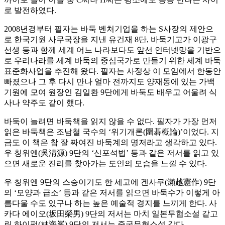
로 발전하였다.
2008년경부터 필자는 바둑 벤처기업을 하는 S사장의 제안으
로 한국기원 사무국장을 지낸 유건재 8단, 바둑기고가 이광구
선생 등과 함께 세계 어느 나라보다도 앞선 인터넷망을 기반으
로 우리나라를 세계 바둑의 중심국가로 만들기 위한 세계 바둑
표준화사업을 추진해 왔다. 필자는 사정상 이 모임에서 한동안
빠졌으나 그 후 다시 만나 얼마 전까지도 양재동에 있는 가백
기원에 모여 원장인 김일환 9단에게 바둑도 배우고 어울려 식
사나 약주도 같이 했다.
바둑이 늘려면 바둑책을 읽지 않을 수 없다. 필자가 가장 먼저
읽은 바둑책은 조남철 국수의 ‘위기개론(圍碁槪論)’이었다. 지
금도 이 책은 참 잘 짜여진 바둑계의 명저라고 생각하고 있다.
우 칭위엔(吳淸源) 9단의 ‘신포석법’ 등과 같은 저서를 읽고 있
으면 새로운 진리를 찾아가는 도인의 모습을 느낄 수 있다.
우 칭위엔 9단의 스승이기도 한 세고에 겐사쿠(瀨越憲作) 9단
의 ‘모양과 급소’ 등과 같은 저서를 읽으면 바둑수가 이렇게 아
름다울 수도 있구나 하는 높은 예술적 경지를 느끼게 한다. 사
카다 에이오(坂田榮男) 9단의 저서는 마치 일본무협소설 같고
린 하이펑(林海峯) 9단의 저서는 중국무협소설 같다.