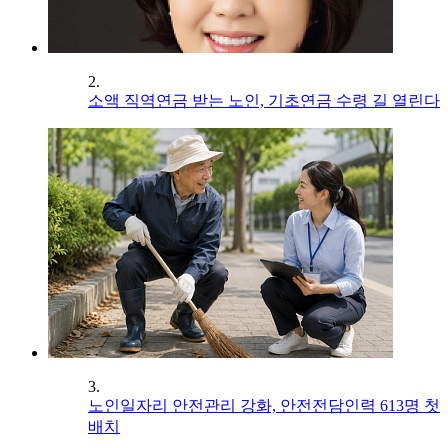
2.
소액 직역연금 받는 노인, 기초연금 수령 길 열린다
3.
노인일자리 안전관리 강화, 안전전담인력 613명 첫
배치