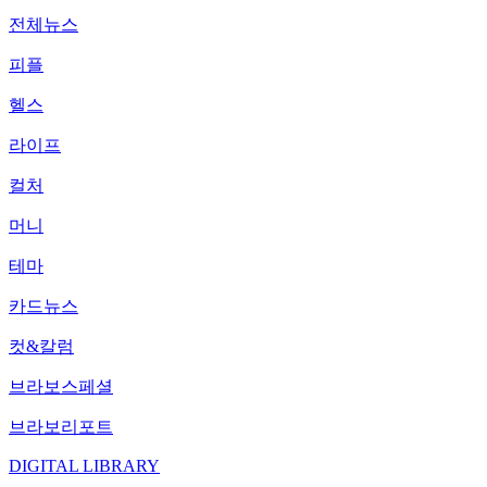
전체뉴스
피플
헬스
라이프
컬처
머니
테마
카드뉴스
컷&칼럼
브라보스페셜
브라보리포트
DIGITAL LIBRARY