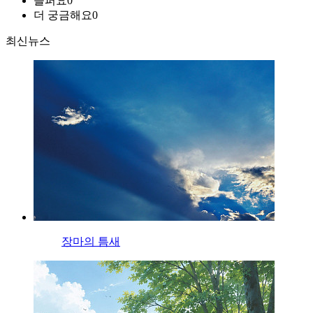
슬퍼요
0
더 궁금해요
0
최신뉴스
장마의 틈새