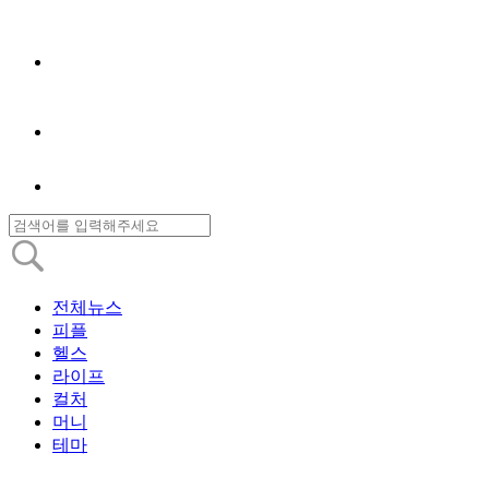
전체뉴스
피플
헬스
라이프
컬처
머니
테마