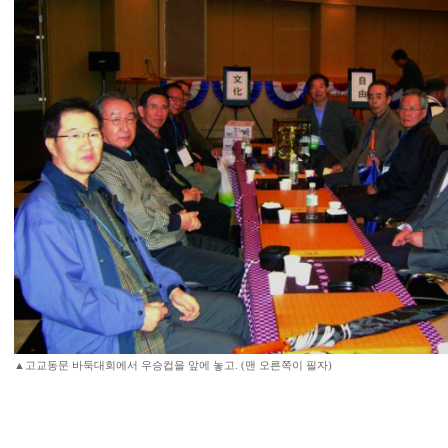
▲고교동문 바둑대회에서 우승컵을 앞에 놓고. (맨 오른쪽이 필자)