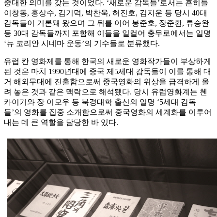
중대한 의미를 갖는 것이었다. ‘새로운 감독들’로서는 흔히들
이창동, 홍상수, 김기덕, 박찬욱, 허진호, 김지운 등 당시 40대
감독들이 거론돼 왔으며 그 뒤를 이어 봉준호, 장준환, 류승완
등 30대 감독들까지 포함해 이들을 일컬어 충무로에서는 일명
‘뉴 코리안 시네마 운동’의 기수들로 분류했다.
유럽 칸 영화제를 통해 한국의 새로운 영화작가들이 부상하게
된 것은 마치 1990년대에 중국 제5세대 감독들이 이를 통해 대
거 해외무대에 진출함으로써 중국영화의 위상을 급격하게 올
려 놓은 것과 같은 맥락으로 해석됐다. 당시 유럽영화계는 첸
카이거와 장 이모우 등 북경대학 출신의 일명 ‘5세대 감독
들’의 영화를 집중 소개함으로써 중국영화의 세계화를 이루어
내는 데 큰 역할을 담당한 바 있다.