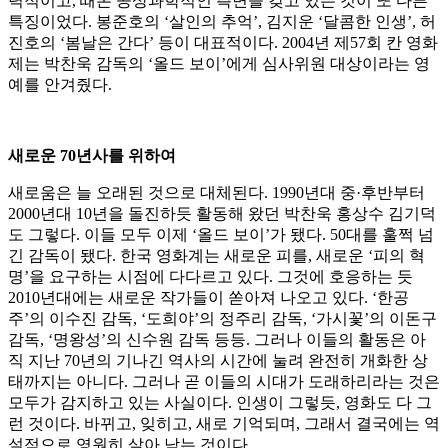
력적이고, 때론 공상과학적인 측면을 갖고 있는 것이 또 다른
특징이었다. 봉준호의 ‘살인의 추억’, 김지운 ‘달콤한 인생’, 허
진호의 ‘봄날은 간다’ 등이 대표적이다. 2004년 제57회 칸 영화
제는 박찬욱 감독의 ‘올드 보이’에게 심사위원 대상이라는 영
예를 안겨줬다.
새로운 70년사를 위하여
새로움은 늘 오래된 것으로 대체된다. 1990년대 중·후반부터
2000년대 10년을 돌진하듯 활동해 왔던 박찬욱 홍상수 김기덕
도 그렇다. 이들 모두 이제 ‘올드 보이’가 됐다. 50대를 훌쩍 넘
긴 감독이 됐다. 한국 영화계는 새로운 피를, 새로운 ‘피의 혁
명’을 요구하는 시점에 다다르고 있다. 그것에 호응하는 듯
2010년대에는 새로운 작가들이 쏟아져 나오고 있다. ‘한공
주’의 이수진 감독, ‘도희야’의 정주리 감독, ‘가시꽃’의 이돈구
감독, ‘명왕성’의 신수원 감독 등등. 그러나 이들의 활동은 아
직 지난 70년의 기나긴 역사의 시간에 눌려 완전히 개화한 상
태까지는 아니다. 그러나 곧 이들의 시대가 도래하리라는 것은
모두가 감지하고 있는 사실이다. 인생이 그렇듯, 영화도 다 그
런 것이다. 바뀌고, 잊히고, 새로 기억되며, 그래서 결국에는 역
설적으로 영원히 살아 남는 것이다.