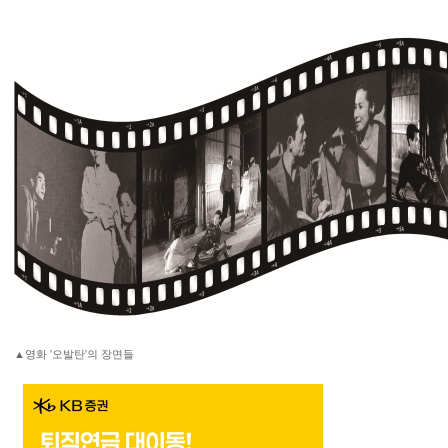
▲영화 '오발탄'의 장면들