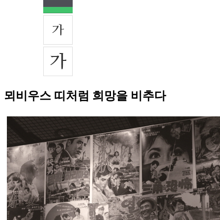
뫼비우스 띠처럼 희망을 비추다