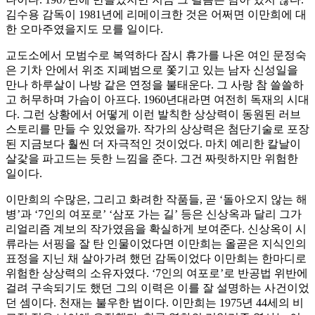
김수용 감독이 1981년에 리메이크한 것은 어쩌면 이만희에 대
한 오마주였을지도 모를 일이다.
교도소에서 모범수로 복역하다 잠시 휴가를 나온 여인 문정숙
은 기차 안에서 위조 지폐범으로 쫓기고 있는 남자 신성일을
만나 하루살이 나방 같은 연정을 불태운다. 그 사랑 참 쓸쓸하
고 허무하며 가슴이 아프다. 1960년대라면 여전히 독재의 시대
다. 그런 상황에서 어떻게 이런 발칙한 상상력이 동원된 러브
스토리를 만들 수 있었을까. 작가의 상상력은 첨단기술로 포장
된 지금보다 훨씬 더 자극적인 것이었다. 마치 예리한 칼날이
살갗을 파고드는 듯한 느낌을 준다. 그건 짜릿하지만 위험한
일이다.
이만희의 수많은, 그리고 화려한 작품들, 곧 ‘돌아오지 않는 해
병’과 ‘7인의 여포로’ ‘삼포 가는 길’ 등은 신상옥과 달리 그가
리얼리즘 계보의 작가였음을 확실하게 보여준다. 신상옥이 시
류라는 서핑을 잘 탄 인물이었다면 이만희는 올곧은 지식인의
표정을 지닌 채 살아가려 했던 감독이었다 이만희는 한마디로
위험한 상상력의 소유자였다. ‘7인의 여포로’로 반공법 위반에
걸려 구속되기도 했던 그의 이력은 이를 잘 설명하는 사건이었
던 셈이다. 천재는 불우한 법이다. 이만희는 1975년 44세의 비