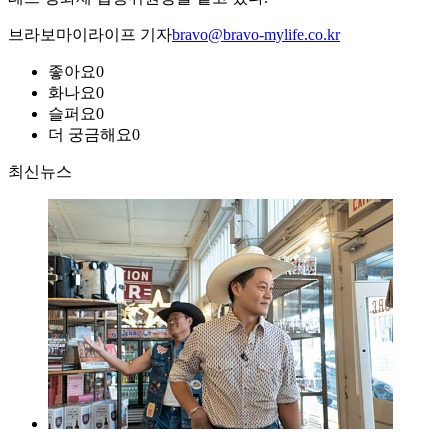
브라보마이라이프 기자
bravo@bravo-mylife.co.kr
좋아요
0
화나요
0
슬퍼요
0
더 궁금해요
0
최신뉴스