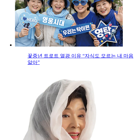
꽃중년 트로트 열광 이유 “자식도 모르는 내 마음
알아”