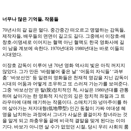
너무나 많은 기억들, 작품들
70년사의 갈 길은 멀다. 중간중간 떠오르고 명멸하는 감독들,
제작자들, 배우들의 면면이 길고도 길다. 그중에서 이장호-배
창호-이명세로 이어지는 혈맥 아닌 혈맥도 한국 영화사에 길
이 남을 계보에 속한다. 1970년대와 1980년대는 바로 이들의
시대였다.
이장호 감독이 이루어 낸 70년 영화 역사의 빛은 아직 꺼지지
않았다. 그가 만든 ‘바람불어 좋은 날’ ‘어둠의 자식들’ ‘과부
춤’ ‘바보선언’ 등 일련의 영화들은 천재적 영감을 지닌 감독이
시대의 어둠과 어떻게 조우하고 또 스러져 가는가를 보여준다.
그중 ‘바보선언’은 탈(脫)정치적인 척, 사실은 1980년대를 관통
하며 살아가는 한 영화적 지식인의 깊은 정치적 좌절과 그 트
라우마에 대해 얘기하는 작품이다. 소매치기와 넝마주이를 하
며 살아가는 저지대형(低地帶型) 인간 동철이 가짜 여대생 혜
영을 납치하는 과정에서 그녀가 사실은 콜걸이자 창녀라는 것
을 알게 되고 좌충우돌 끝에 비극적 결말을 맞게 된다는 이야
기다. 바보가 아니면 살 수가 없었던 시절, 당시 우리 사회의 룸