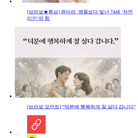
[브라보★튜브] 윤미라, 명품보다 빛난 74세 ‘자연
미인’의 힘
[브라보 모먼트] “덕분에 행복하게 잘 살다 갑니다”