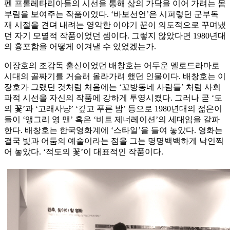
펜 프롤레타리아들의 시선을 통해 삶의 가닥을 이어 가려는 몸
부림을 보여주는 작품이었다. ‘바보선언’은 시퍼렇던 군부독
재 시절을 견뎌 내려는 영악한 이야기 꾼이 의도적으로 꾸며냈
던 자기 모멸적 작품이었던 셈이다. 그렇지 않았다면 1980년대
의 흉포함을 어떻게 이겨낼 수 있었겠는가.
이장호의 조감독 출신이었던 배창호는 어두운 멜로드라마로
시대의 골짜기를 거슬러 올라가려 했던 인물이다. 배창호는 이
장호가 그랬던 것처럼 처음에는 ‘꼬방동네 사람들’ 처럼 사회
파적 시선을 자신의 작품에 강하게 투영시켰다. 그러나 곧 ‘도
의 꽃’과 ‘고래사냥’ ‘깊고 푸른 밤’ 등으로 1980년대의 젊은이
들이 ‘앵그리 영 맨’ 혹은 ‘비트 제너레이션’의 세대임을 갈파
한다. 배창호는 한국영화계에 ‘스타일’을 들여 놓았다. 영화는
결국 빛과 어둠의 예술이라는 점을 그는 명명백백하게 낙인찍
어 놓았다. ‘적도의 꽃’이 대표적인 작품이다.