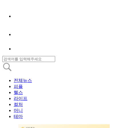
전체뉴스
피플
헬스
라이프
컬처
머니
테마