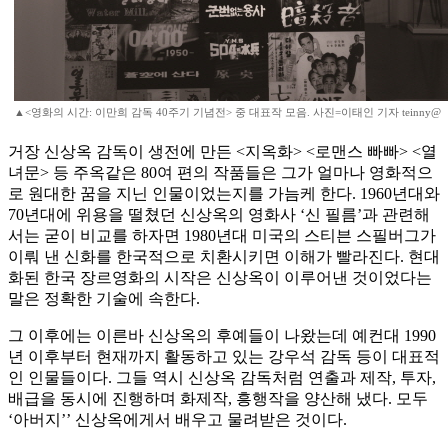
▲<영화의 시간: 이만희 감독 40주기 기념전> 중 대표작 모음. 사진=이태인 기자 teinny@
거장 신상옥 감독이 생전에 만든 <지옥화> <로맨스 빠빠> <열
녀문> 등 주옥같은 80여 편의 작품들은 그가 얼마나 영화적으
로 원대한 꿈을 지닌 인물이었는지를 가늠케 한다. 1960년대와
70년대에 위용을 떨쳤던 신상옥의 영화사 ‘신 필름’과 관련해
서는 굳이 비교를 하자면 1980년대 미국의 스티븐 스필버그가
이뤄 낸 신화를 한국적으로 치환시키면 이해가 빨라진다. 현대
화된 한국 장르영화의 시작은 신상옥이 이루어낸 것이었다는
말은 정확한 기술에 속한다.
그 이후에는 이른바 신상옥의 후예들이 나왔는데 예컨대 1990
년 이후부터 현재까지 활동하고 있는 강우석 감독 등이 대표적
인 인물들이다. 그들 역시 신상옥 감독처럼 연출과 제작, 투자,
배급을 동시에 진행하며 화제작, 흥행작을 양산해 냈다. 모두
‘아버지’’ 신상옥에게서 배우고 물려받은 것이다.