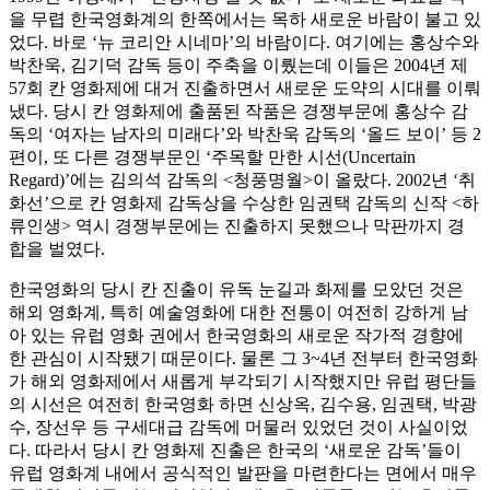
을 무렵 한국영화계의 한쪽에서는 목하 새로운 바람이 불고 있
었다. 바로 ‘뉴 코리안 시네마’의 바람이다. 여기에는 홍상수와
박찬욱, 김기덕 감독 등이 주축을 이뤘는데 이들은 2004년 제
57회 칸 영화제에 대거 진출하면서 새로운 도약의 시대를 이뤄
냈다. 당시 칸 영화제에 출품된 작품은 경쟁부문에 홍상수 감
독의 ‘여자는 남자의 미래다’와 박찬욱 감독의 ‘올드 보이’ 등 2
편이, 또 다른 경쟁부문인 ‘주목할 만한 시선(Uncertain
Regard)’에는 김의석 감독의 <청풍명월>이 올랐다. 2002년 ‘취
화선’으로 칸 영화제 감독상을 수상한 임권택 감독의 신작 <하
류인생> 역시 경쟁부문에는 진출하지 못했으나 막판까지 경
합을 벌였다.
한국영화의 당시 칸 진출이 유독 눈길과 화제를 모았던 것은
해외 영화계, 특히 예술영화에 대한 전통이 여전히 강하게 남
아 있는 유럽 영화 권에서 한국영화의 새로운 작가적 경향에
한 관심이 시작됐기 때문이다. 물론 그 3~4년 전부터 한국영화
가 해외 영화제에서 새롭게 부각되기 시작했지만 유럽 평단들
의 시선은 여전히 한국영화 하면 신상옥, 김수용, 임권택, 박광
수, 장선우 등 구세대급 감독에 머물러 있었던 것이 사실이었
다. 따라서 당시 칸 영화제 진출은 한국의 ‘새로운 감독’들이
유럽 영화계 내에서 공식적인 발판을 마련한다는 면에서 매우