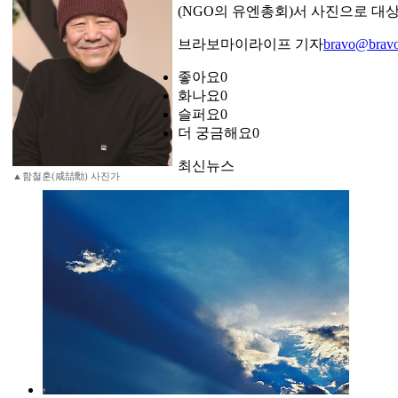
(NGO의 유엔총회)서 사진으로 대상 
브라보마이라이프 기자
bravo@bravo-
좋아요
0
화나요
0
슬퍼요
0
더 궁금해요
0
최신뉴스
▲함철훈(咸喆勳) 사진가