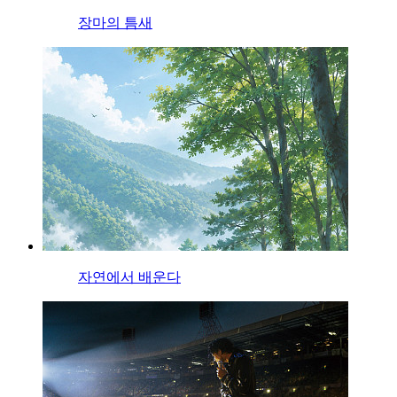
장마의 틈새
자연에서 배운다