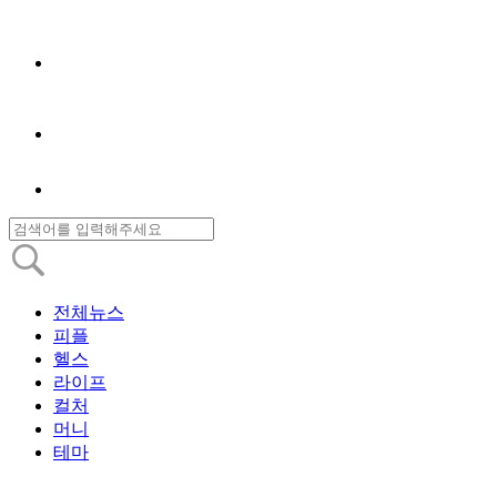
전체뉴스
피플
헬스
라이프
컬처
머니
테마