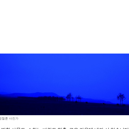
함철훈 사진가