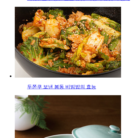
두쫀쿠 보낸 봄동 비빔밥의 효능