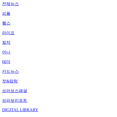
전체뉴스
피플
헬스
라이프
컬처
머니
테마
카드뉴스
컷&칼럼
브라보스페셜
브라보리포트
DIGITAL LIBRARY