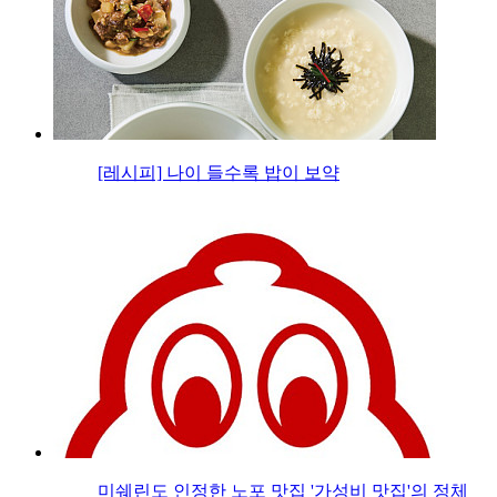
[레시피] 나이 들수록 밥이 보약
미쉐린도 인정한 노포 맛집 '가성비 맛집'의 정체