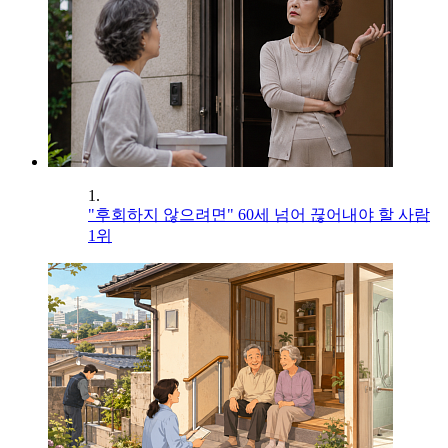
1.
"후회하지 않으려면" 60세 넘어 끊어내야 할 사람
1위