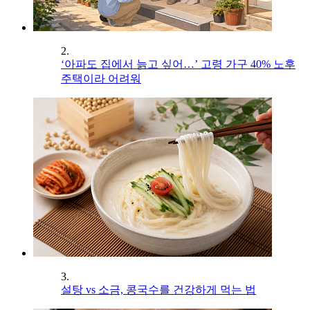
2.
‘아파도 집에서 늙고 싶어…’ 고령 가구 40% 노후
주택이라 어려워
3.
설탕 vs 소금, 콩국수를 건강하게 먹는 법