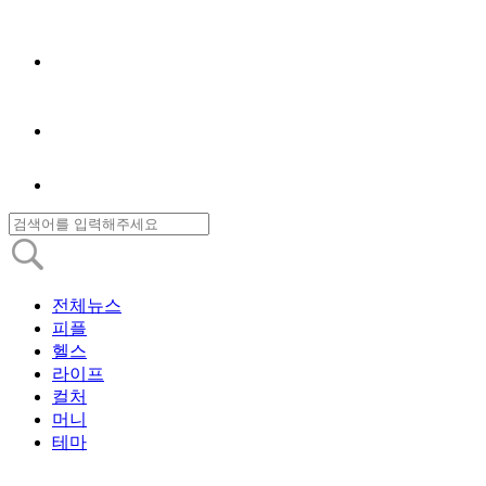
전체뉴스
피플
헬스
라이프
컬처
머니
테마