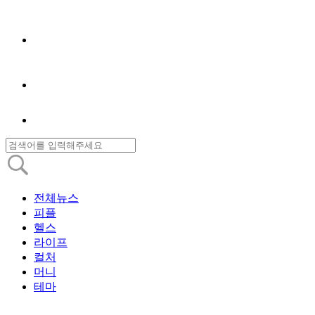
전체뉴스
피플
헬스
라이프
컬처
머니
테마