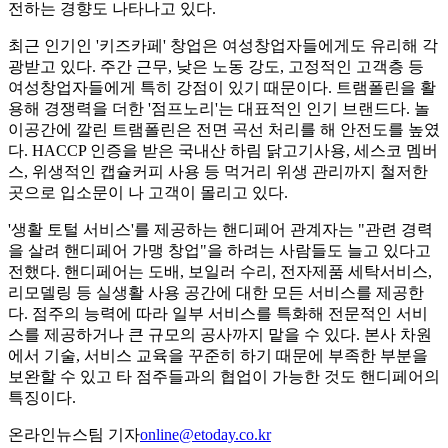
전하는 경향도 나타나고 있다.
최근 인기인 '키즈카페' 창업은 여성창업자들에게도 유리해 각
광받고 있다. 주간 근무, 낮은 노동 강도, 고정적인 고객층 등
여성창업자들에게 특히 강점이 있기 때문이다. 트램폴린을 활
용해 경쟁력을 더한 '점프노리'는 대표적인 인기 브랜드다. 놀
이공간에 깔린 트램폴린은 전면 곡선 처리를 해 안전도를 높였
다. HACCP 인증을 받은 국내산 하림 닭고기사용, 세스코 멤버
스, 위생적인 캡슐커피 사용 등 먹거리 위생 관리까지 철저한
곳으로 입소문이 나 고객이 몰리고 있다.
'생활 토털 서비스'를 제공하는 핸디페어 관계자는 "관련 경력
을 살려 핸디페어 가맹 창업"을 하려는 사람들도 늘고 있다고
전했다. 핸디페어는 도배, 보일러 수리, 전자제품 세탁서비스,
리모델링 등 실생활 사용 공간에 대한 모든 서비스를 제공한
다. 점주의 능력에 따라 일부 서비스를 특화해 전문적인 서비
스를 제공하거나 큰 규모의 공사까지 맡을 수 있다. 본사 차원
에서 기술, 서비스 교육을 꾸준히 하기 때문에 부족한 부분을
보완할 수 있고 타 점주들과의 협업이 가능한 것도 핸디페어의
특징이다.
온라인뉴스팀 기자
online@etoday.co.kr