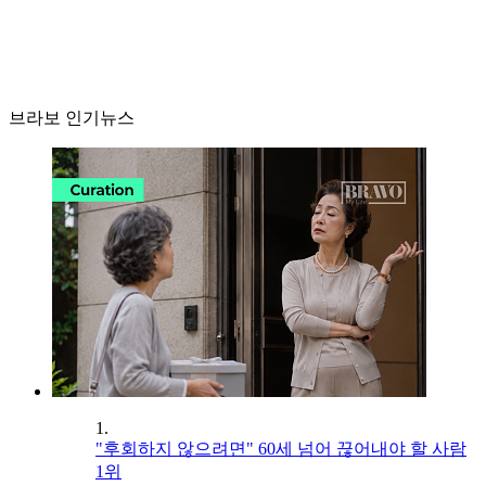
브라보 인기뉴스
1.
"후회하지 않으려면" 60세 넘어 끊어내야 할 사람
1위