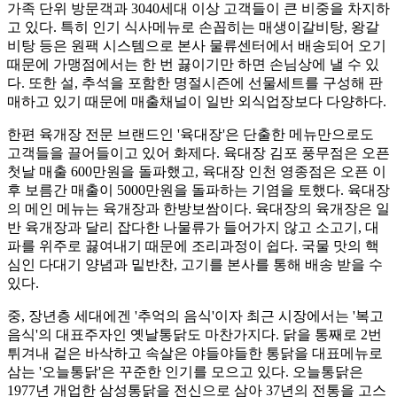
가족 단위 방문객과 3040세대 이상 고객들이 큰 비중을 차지하
고 있다. 특히 인기 식사메뉴로 손꼽히는 매생이갈비탕, 왕갈
비탕 등은 원팩 시스템으로 본사 물류센터에서 배송되어 오기
때문에 가맹점에서는 한 번 끓이기만 하면 손님상에 낼 수 있
다. 또한 설, 추석을 포함한 명절시즌에 선물세트를 구성해 판
매하고 있기 때문에 매출채널이 일반 외식업장보다 다양하다.
한편 육개장 전문 브랜드인 '육대장'은 단출한 메뉴만으로도
고객들을 끌어들이고 있어 화제다. 육대장 김포 풍무점은 오픈
첫날 매출 600만원을 돌파했고, 육대장 인천 영종점은 오픈 이
후 보름간 매출이 5000만원을 돌파하는 기염을 토했다. 육대장
의 메인 메뉴는 육개장과 한방보쌈이다. 육대장의 육개장은 일
반 육개장과 달리 잡다한 나물류가 들어가지 않고 소고기, 대
파를 위주로 끓여내기 때문에 조리과정이 쉽다. 국물 맛의 핵
심인 다대기 양념과 밑반찬, 고기를 본사를 통해 배송 받을 수
있다.
중, 장년층 세대에겐 '추억의 음식'이자 최근 시장에서는 '복고
음식'의 대표주자인 옛날통닭도 마찬가지다. 닭을 통째로 2번
튀겨내 겉은 바삭하고 속살은 야들야들한 통닭을 대표메뉴로
삼는 '오늘통닭'은 꾸준한 인기를 모으고 있다. 오늘통닭은
1977년 개업한 삼성통닭을 전신으로 삼아 37년의 전통을 고스