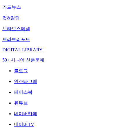
카드뉴스
컷&칼럼
브라보스페셜
브라보리포트
DIGITAL LIBRARY
50+ 시니어 신춘문예
블로그
인스타그램
페이스북
유튜브
네이버카페
네이버TV