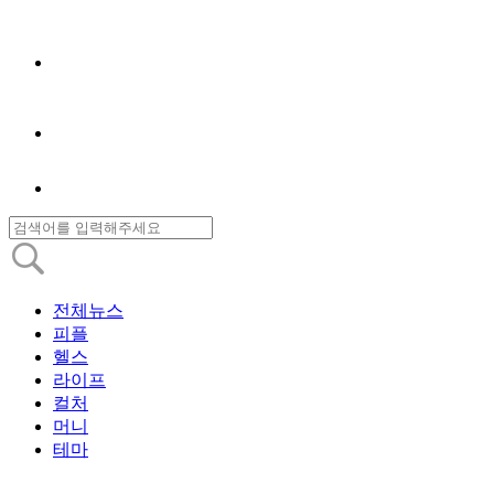
전체뉴스
피플
헬스
라이프
컬처
머니
테마