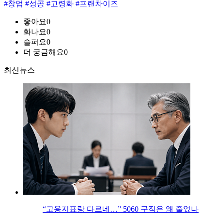
#창업
#성공
#고령화
#프랜차이즈
좋아요
0
화나요
0
슬퍼요
0
더 궁금해요
0
최신뉴스
“고용지표랑 다르네…” 5060 구직은 왜 줄었나