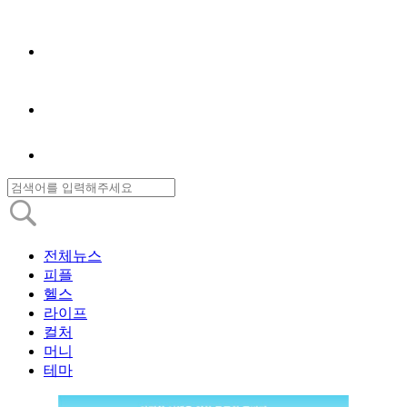
전체뉴스
피플
헬스
라이프
컬처
머니
테마