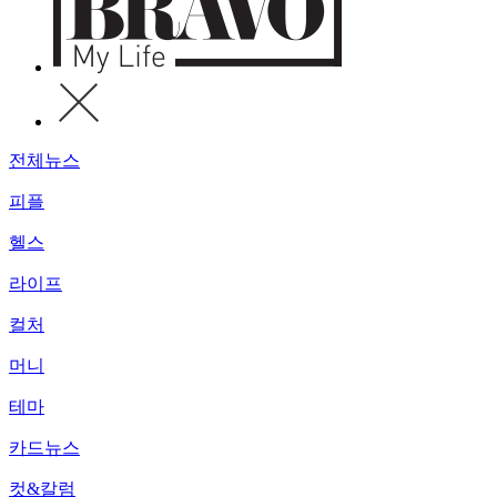
전체뉴스
피플
헬스
라이프
컬처
머니
테마
카드뉴스
컷&칼럼