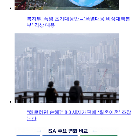
복지부, 폭염 초기대응반→‘폭염대응 비상대책본
부’ 격상 대응
“해로하면 손해?” 8·3 세제개편에 ‘황혼이혼’ 조장
논란