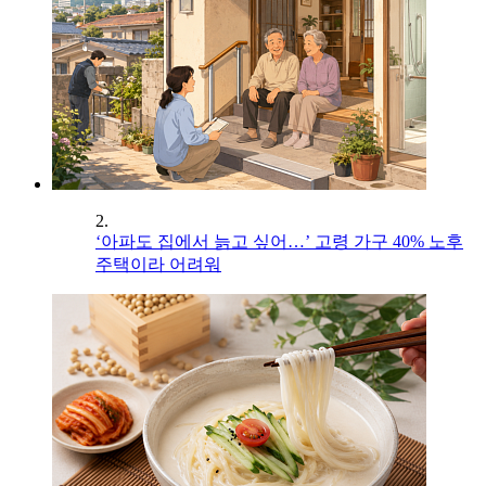
2.
‘아파도 집에서 늙고 싶어…’ 고령 가구 40% 노후
주택이라 어려워