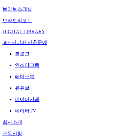
브라보스페셜
브라보리포트
DIGITAL LIBRARY
50+ 시니어 신춘문예
블로그
인스타그램
페이스북
유튜브
네이버카페
네이버TV
회사소개
구독신청