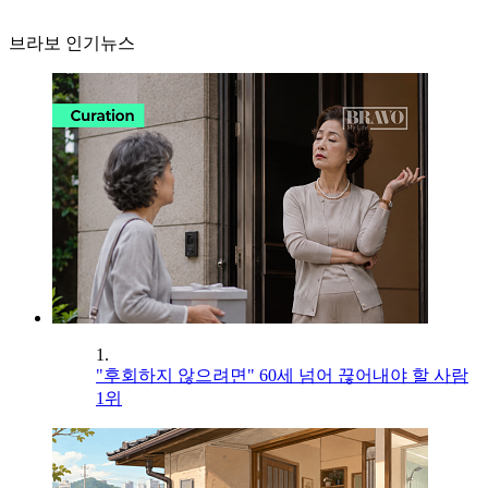
브라보 인기뉴스
1.
"후회하지 않으려면" 60세 넘어 끊어내야 할 사람
1위