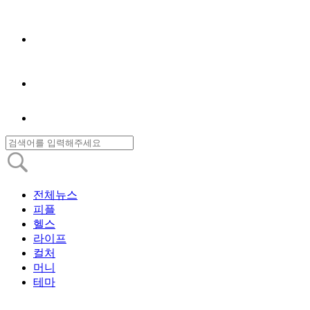
전체뉴스
피플
헬스
라이프
컬처
머니
테마