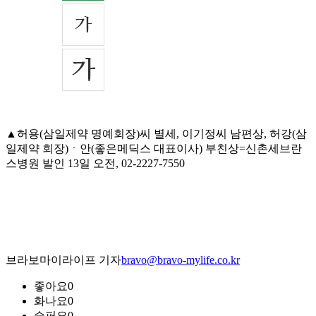
▲허용(삼일제약 명예회장)씨 별세, 이기정씨 남편상, 허강(삼
일제약 회장)ㆍ안(좋은메딕스 대표이사) 부친상=신촌세브란
스병원 발인 13일 오전, 02-2227-7550
브라보마이라이프 기자
bravo@bravo-mylife.co.kr
좋아요
0
화나요
0
슬퍼요
0