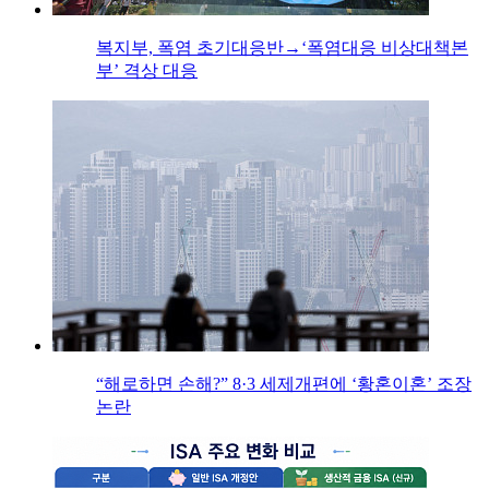
복지부, 폭염 초기대응반→‘폭염대응 비상대책본
부’ 격상 대응
“해로하면 손해?” 8·3 세제개편에 ‘황혼이혼’ 조장
논란