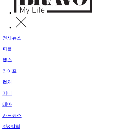
전체뉴스
피플
헬스
라이프
컬처
머니
테마
카드뉴스
컷&칼럼