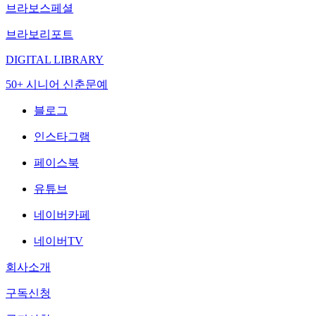
브라보스페셜
브라보리포트
DIGITAL LIBRARY
50+ 시니어 신춘문예
블로그
인스타그램
페이스북
유튜브
네이버카페
네이버TV
회사소개
구독신청