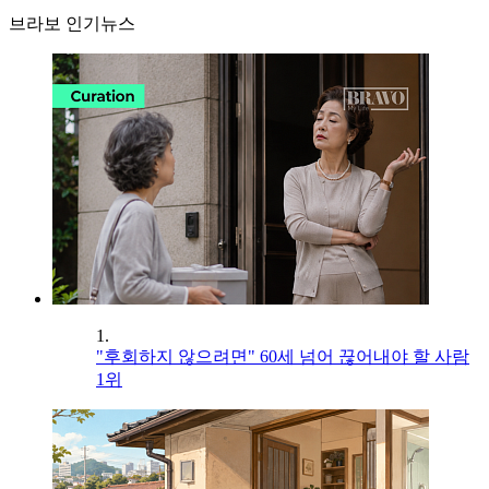
브라보 인기뉴스
1.
"후회하지 않으려면" 60세 넘어 끊어내야 할 사람
1위