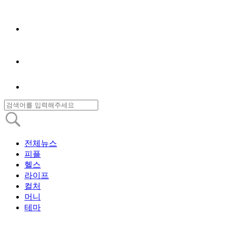
전체뉴스
피플
헬스
라이프
컬처
머니
테마