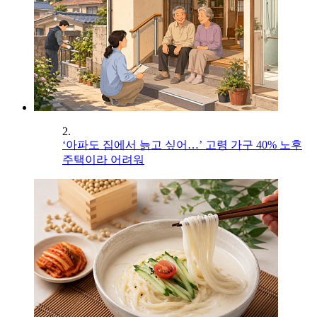
2.
‘아파도 집에서 늙고 싶어…’ 고령 가구 40% 노후
주택이라 어려워