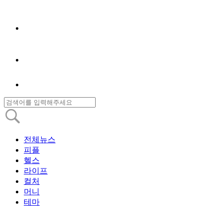
전체뉴스
피플
헬스
라이프
컬처
머니
테마