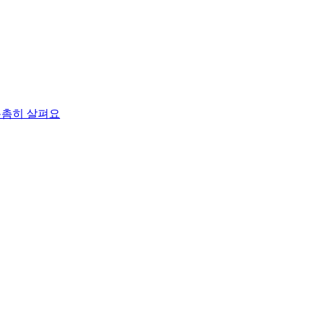
촘촘히 살펴요