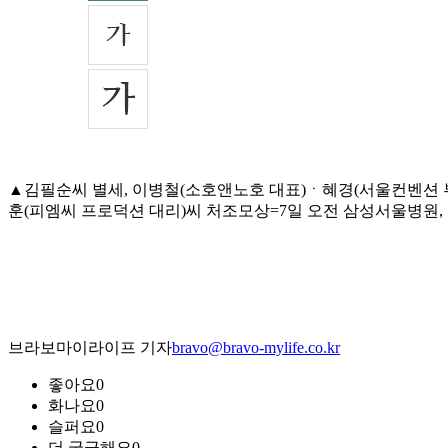
▲김필순씨 별세, 이병철(소호앤노호 대표)ㆍ혜경(서울컨벤션 부
훈(피엠씨 프로덕션 대리)씨 처조모상=7일 오전 삼성서울병원, 발인 9
브라보마이라이프 기자
bravo@bravo-mylife.co.kr
좋아요
0
화나요
0
슬퍼요
0
더 궁금해요
0