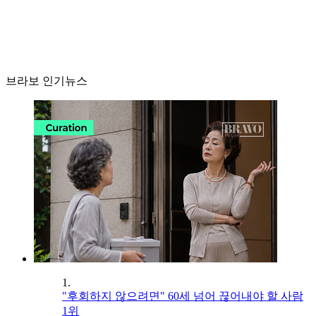
브라보 인기뉴스
1.
"후회하지 않으려면" 60세 넘어 끊어내야 할 사람
1위