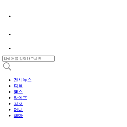
전체뉴스
피플
헬스
라이프
컬처
머니
테마