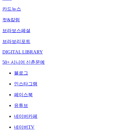
카드뉴스
컷&칼럼
브라보스페셜
브라보리포트
DIGITAL LIBRARY
50+ 시니어 신춘문예
블로그
인스타그램
페이스북
유튜브
네이버카페
네이버TV