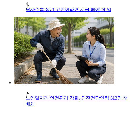
4.
팔자주름 생겨 고민이라면 지금 해야 할 일
5.
노인일자리 안전관리 강화, 안전전담인력 613명 첫
배치