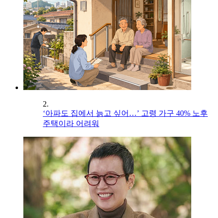
2.
‘아파도 집에서 늙고 싶어…’ 고령 가구 40% 노후
주택이라 어려워