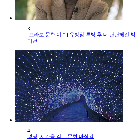
3.
[브라보 문화 이슈] 유방암 투병 후 더 단단해진 박
미선
4.
광명, 시간을 걷는 문화 마실길