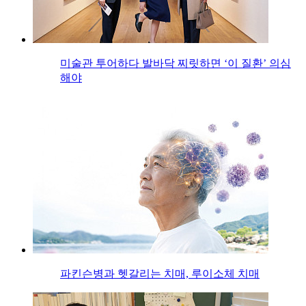
미술관 투어하다 발바닥 찌릿하면 ‘이 질환’ 의심
해야
파킨슨병과 헷갈리는 치매, 루이소체 치매