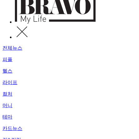
전체뉴스
피플
헬스
라이프
컬처
머니
테마
카드뉴스