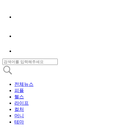
전체뉴스
피플
헬스
라이프
컬처
머니
테마