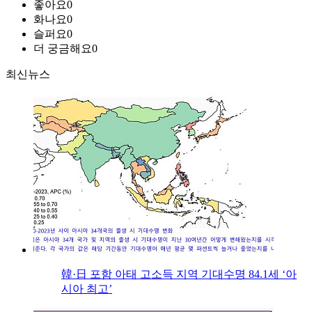
좋아요
0
화나요
0
슬퍼요
0
더 궁금해요
0
최신뉴스
韓·日 포함 아태 고소득 지역 기대수명 84.1세 ‘아
시아 최고’