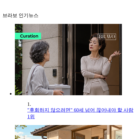
브라보 인기뉴스
1.
"후회하지 않으려면" 60세 넘어 끊어내야 할 사람
1위