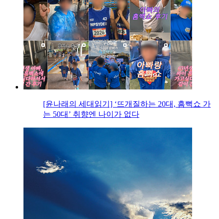
[윤나래의 세대읽기] ‘뜨개질하는 20대, 흠뻑쇼 가
는 50대’ 취향엔 나이가 없다