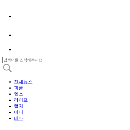
전체뉴스
피플
헬스
라이프
컬처
머니
테마