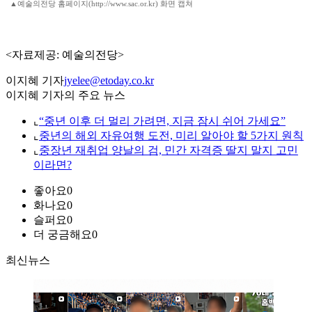
▲예술의전당 홈페이지(http://www.sac.or.kr) 화면 캡쳐
<자료제공: 예술의전당>
이지혜 기자
jyelee@etoday.co.kr
이지혜 기자의 주요 뉴스
⌞
“중년 이후 더 멀리 가려면, 지금 잠시 쉬어 가세요”
⌞
중년의 해외 자유여행 도전, 미리 알아야 할 5가지 원칙
⌞
중장년 재취업 양날의 검, 민간 자격증 딸지 말지 고민
이라면?
좋아요
0
화나요
0
슬퍼요
0
더 궁금해요
0
최신뉴스