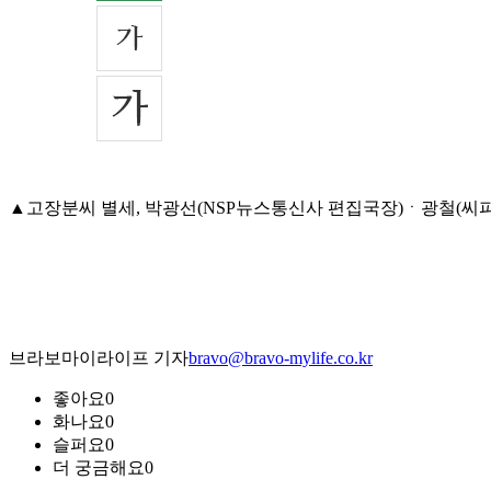
▲고장분씨 별세, 박광선(NSP뉴스통신사 편집국장)ㆍ광철(씨피케이푸
브라보마이라이프 기자
bravo@bravo-mylife.co.kr
좋아요
0
화나요
0
슬퍼요
0
더 궁금해요
0