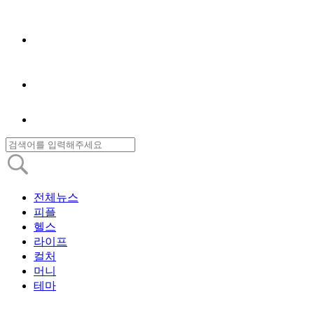
전체뉴스
피플
헬스
라이프
컬처
머니
테마