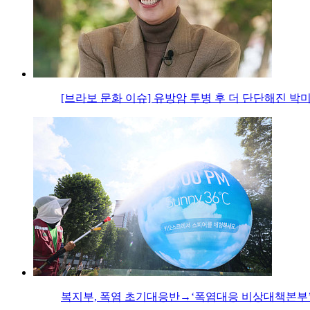
[브라보 문화 이슈] 유방암 투병 후 더 단단해진 박
복지부, 폭염 초기대응반→‘폭염대응 비상대책본부’