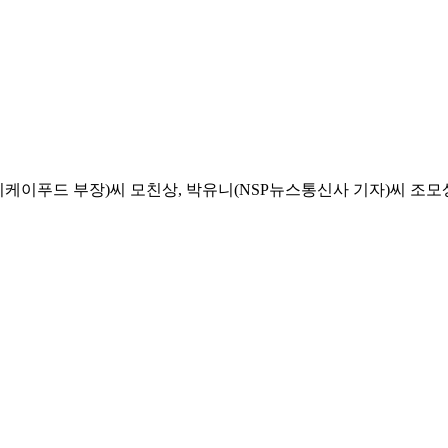
드 부장)씨 모친상, 박유니(NSP뉴스통신사 기자)씨 조모상=11일 